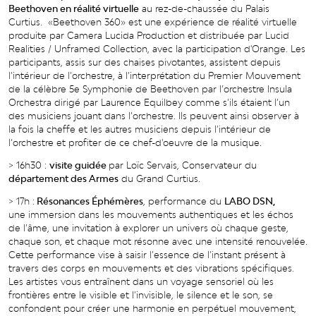
Beethoven en réalité virtuelle
au rez-de-chaussée du Palais
Curtius. «Beethoven 360» est une expérience de réalité virtuelle
produite par Camera Lucida Production et distribuée par Lucid
Realities / Unframed Collection, avec la participation d'Orange. Les
participants, assis sur des chaises pivotantes, assistent depuis
l’intérieur de l’orchestre, à l’interprétation du Premier Mouvement
de la célèbre 5e Symphonie de Beethoven par l’orchestre Insula
Orchestra dirigé par Laurence Equilbey comme s’ils étaient l’un
des musiciens jouant dans l’orchestre. Ils peuvent ainsi observer à
la fois la cheffe et les autres musiciens depuis l’intérieur de
l’orchestre et profiter de ce chef-d'oeuvre de la musique.
> 16h30 :
visite guidée
par Loïc Servais, Conservateur du
département des Armes
du Grand Curtius.
> 17h :
Résonances Éphémères
, performance du
LABO DSN,
une immersion dans les mouvements authentiques et les échos
de l’âme, une invitation à explorer un univers où chaque geste,
chaque son, et chaque mot résonne avec une intensité renouvelée.
Cette performance vise à saisir l’essence de l’instant présent à
travers des corps en mouvements et des vibrations spécifiques.
Les artistes vous entraînent dans un voyage sensoriel où les
frontières entre le visible et l’invisible, le silence et le son, se
confondent pour créer une harmonie en perpétuel mouvement,