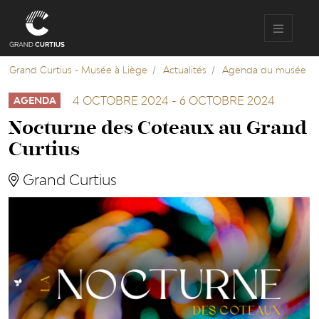
Aller
au
contenu
principal
Grand Curtius - Musée à Liège
Actualités
Agenda du musée
4 OCTOBRE 2024
-
6 OCTOBRE 2024
AGENDA
Nocturne des Coteaux au Grand
Curtius
Grand Curtius