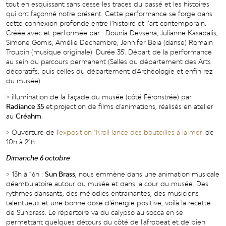
tout en esquissant sans cesse les traces du passé et les histoires
qui ont façonné notre présent. Cette performance se forge dans
cette connexion profonde entre l’histoire et l’art contemporain.
Créée avec et performée par : Dounia Devsena, Julianne Kasabalis,
Simone Gomis, Amélie Dechambre, Jennifer Beia (danse) Romain
Troupin (musique originale). Durée 35'. Départ de la performance
au sein du parcours permanent (Salles du département des Arts
décoratifs, puis celles du département d'Archéologie et enfin rez
du musée).
> illumination de la façade du musée (côté Féronstrée) par
Radiance 35
et
projection de films d'animations, réalisés en atelier
au
Créahm
.
> Ouverture de l
'exposition "Kroll lance des bouteilles à la mer
' de
10h à 21h.
Dimanche 6 octobre
> 13h à 16h :
Sun Brass
, nous emmène dans une animation musicale
déambulatoire autour du musée et dans la cour du musée. Des
rythmes dansants, des mélodies entrainantes, des musiciens
talentueux et une bonne dose d'énergie positive, voilà la recette
de Sunbrass. Le répertoire va du calypso au socca en se
permettant quelques détours du côté de l'afrobeat et de bien