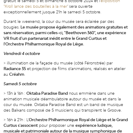
gratuit le samedi 5 et dimanche 6 octobre 2024 et l
'exposition
"Kroll lance des bouteilles à la mer
' sera ouverte
exceptionnellement jusque 21h le samedi 5 octobre.
Durant le weekend, la cour du musée sera éclairée par des
bougies.
Le musée propose également des animations gratuites et
sans réservation, parmi celles-ci, "Beethoven 360", une expérience
VR fruit d'un partenariat inédit entre le Grand Curtius et
l'Orchestre
Philharmonique Royal de Liège.
Vendredi 4 octobre
> illumination de la façade du musée (côté Féronstrée) par
Radiance 35
et
projection de films d'animations, réalisés en atelier
au
Créahm
.
Samedi 5 octobre
> 13h à 16h :
Oktaba Paradise Band
nous emmène dans une
animation musicale déambulatoire autour du musée et dans la
cour du musée. Oktaba Paradise Band est un band de musique
des Balkans composé de 5 musiciens qui transpirent le Groove.
> 16h à 21h : L'
Orchestre Philharmonique Royal de Liège et le Grand
Curtius s'associent
pour proposer une
expérience ludique,
musicale et patrimoniale autour de la musique symphonique de