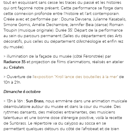
tout en esquissant sans cesse les traces du passé et les histoires
qui ont façonné notre présent. Cette performance se forge dans
cette connexion profonde entre l’histoire et l’art contemporain.
Créée avec et performée par : Dounia Devsena, Julianne Kasabalis,
Simone Gomis, Amélie Dechambre, Jennifer Beia (danse) Romain
Troupin (musique originale). Durée 35'. Départ de la performance
au sein du parcours permanent (Salles du département des Arts
décoratifs, puis celles du département d'Archéologie et enfin rez
du musée).
> illumination de la façade du musée (côté Féronstrée) par
Radiance 35
et
projection de films d'animations, réalisés en atelier
au
Créahm
.
> Ouverture de l
'exposition "Kroll lance des bouteilles à la mer
' de
10h à 21h.
Dimanche 6 octobre
> 13h à 16h :
Sun Brass
, nous emmène dans une animation musicale
déambulatoire autour du musée et dans la cour du musée. Des
rythmes dansants, des mélodies entrainantes, des musiciens
talentueux et une bonne dose d'énergie positive, voilà la recette
de Sunbrass. Le répertoire va du calypso au socca en se
permettant quelques détours du côté de l'afrobeat et de bien