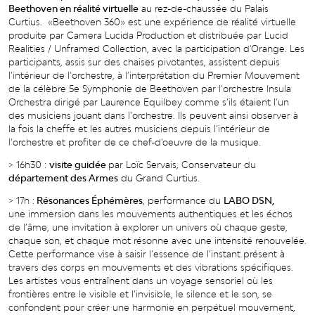
Beethoven en réalité virtuelle
au rez-de-chaussée du Palais
Curtius. «Beethoven 360» est une expérience de réalité virtuelle
produite par Camera Lucida Production et distribuée par Lucid
Realities / Unframed Collection, avec la participation d'Orange. Les
participants, assis sur des chaises pivotantes, assistent depuis
l’intérieur de l’orchestre, à l’interprétation du Premier Mouvement
de la célèbre 5e Symphonie de Beethoven par l’orchestre Insula
Orchestra dirigé par Laurence Equilbey comme s’ils étaient l’un
des musiciens jouant dans l’orchestre. Ils peuvent ainsi observer à
la fois la cheffe et les autres musiciens depuis l’intérieur de
l’orchestre et profiter de ce chef-d'oeuvre de la musique.
> 16h30 :
visite guidée
par Loïc Servais, Conservateur du
département des Armes
du Grand Curtius.
> 17h :
Résonances Éphémères
, performance du
LABO DSN,
une immersion dans les mouvements authentiques et les échos
de l’âme, une invitation à explorer un univers où chaque geste,
chaque son, et chaque mot résonne avec une intensité renouvelée.
Cette performance vise à saisir l’essence de l’instant présent à
travers des corps en mouvements et des vibrations spécifiques.
Les artistes vous entraînent dans un voyage sensoriel où les
frontières entre le visible et l’invisible, le silence et le son, se
confondent pour créer une harmonie en perpétuel mouvement,