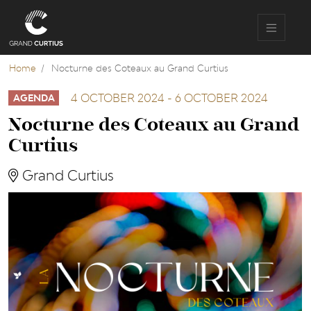
Skip
to
main
content
Home
Nocturne des Coteaux au Grand Curtius
4 OCTOBER 2024
-
6 OCTOBER 2024
AGENDA
Nocturne des Coteaux au Grand
Curtius
Grand Curtius