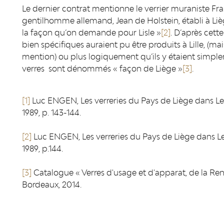
Le dernier contrat mentionne le verrier muraniste Fr
gentilhomme allemand, Jean de Holstein, établi à Liège
la façon qu’on demande pour Lisle »
[2]
. D’après cett
bien spécifiques auraient pu être produits à Lille, (ma
mention) ou plus logiquement qu’ils y étaient simple
verres sont dénommés « façon de Liège »
[3]
.
[1]
Luc ENGEN, Les verreries du Pays de Liège dans Le V
1989, p. 143-144.
[2]
Luc ENGEN, Les verreries du Pays de Liège dans Le 
1989, p.144.
[3]
Catalogue « Verres d'usage et d'apparat, de la Rena
Bordeaux, 2014.