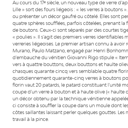
Au cours du 17ᵉ siècle, un nouveau type de verre d’app
Lille » sort des fours liégeois : « les verres à boutons
ou présenter un décor gaufré ou côtelé. Elles sont 
quatre sphères soufflées, parfois côtelées, prenant la
de boutons. Ceux-ci sont séparés par des courtes ti
« poulies ». Il s’agit des premiers verres identifiab
verreries liégeoises. Le premier artisan connu à avoir 
Murano, Paulo Matzano, engagé par Henri Bonhomme e
d’embauche du vénitien Giovanni Rigo stipule « Item, ar
vers à quattre bouttons, deux bouttons et haulte oliev
chasques quarante cincq vers semblable quatre flor
quotidiennement quarante-cinq verres à boutons pour 
florin vaut 20 patards, le patard constituant l’unité 
coupe d’un verre à bouton et à haute olive (« haulte o
un décor obtenu par la technique vénitienne appelé
ci consiste à souffler la coupe dans un moule dont les
côtes saillantes laissant perler quelques gouttes. Les
travail à la pince.