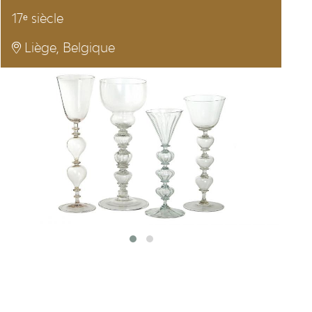
17ᵉ siècle
Liège, Belgique