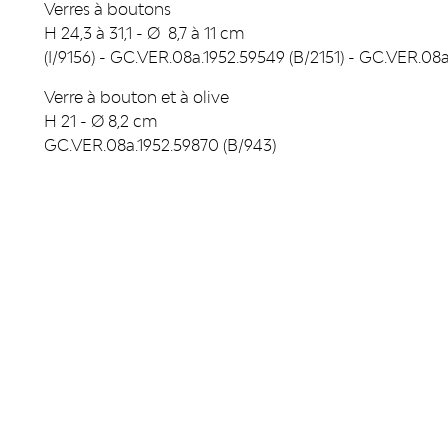
Verres à boutons
H 24,3 à 31,1 - Ø 8,7 à 11 cm
(I/9156) - GC.VER.08a.1952.59549 (B/2151) - GC.VER.08
Verre à bouton et à olive
H 21 - Ø 8,2 cm
GC.VER.08a.1952.59870 (B/943)
RÉSEAUX SOCIAUX
PUBLICAT
Facebook
LiègeMusé
TripAdvisor
Carnets du