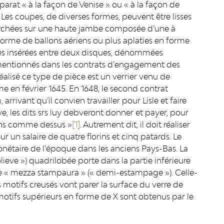
arat « à la façon de Venise » ou « à la façon de
 ». Les coupes, de diverses formes, peuvent être lisses
perchées sur une haute jambe composée d’une à
 forme de ballons aériens ou plus aplaties en forme
ges insérées entre deux disques, dénommées
les mentionnés dans les contrats d’engagement des
réalisé ce type de pièce est un verrier venu de
n février 1645. En 1648, le second contrat
rivant qu’il convien travailler pour Lisle et faire
e, les dits srs luy debveront donner et payer, pour
ins comme dessus »
[1]
. Autrement dit, il doit réaliser
un salaire de quatre florins et cinq patards. Le
monétaire de l’époque dans les anciens Pays-Bas. La
lieve ») quadrilobée porte dans la partie inférieure
e « mezza stampaura » (« demi-estampage »). Celle-
 motifs creusés vont parer la surface du verre de
 motifs supérieurs en forme de X sont obtenus par le