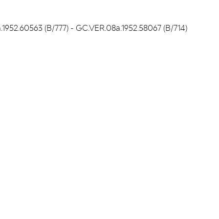
a.1952.60563 (B/777) - GC.VER.08a.1952.58067 (B/714)
IONS
FAQ & ASPECTS LÉGAUX
es
FAQ
 Curtius
Cookies