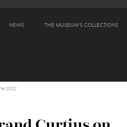
Main navigation
NEWS
THE MUSEUM’S COLLECTIONS
une 2022
Grand Curtius on