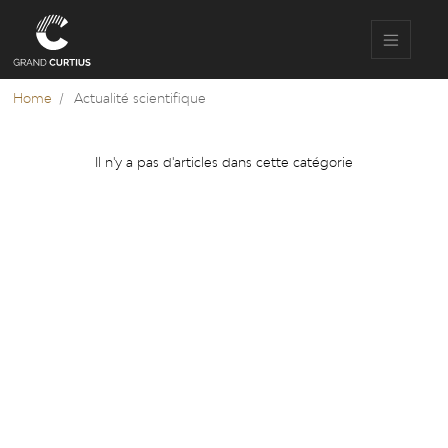
Skip
to
main
content
Home
Actualité scientifique
Il n'y a pas d'articles dans cette catégorie