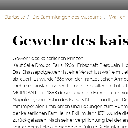
Startseite
Die Sammlungen des Museums
Waffen
Gewehr des kais
Gewehr des kaiserlichen Prinzen
Kauf Salle Drouot, Paris, 1966. Erbschaft Pierquain, H
Das Chassepotgewehr ist eine Verschlusswaffe mit ei
abfeuert. Es wurde 1866 von der französischen Ar
mehreren ausländischen Firmen – vor allem in Lüttich –
MORDANT, bot 1868 dieses luxuriöse Exemplar in ein
Napoleon, dem Sohn des Kaisers Napoleon III., an. Di
mit imperialen Emblemen und Losungen zum Ruhm de
der kaiserlichen Familie ins Exil im Jahr 1871 wurde 
zurückgelassen. Nach seiner Verpflichtung bei der eng
später beim Feldzug gegen die Zulu in Südafrika 