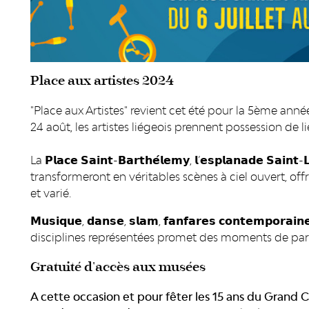
Place aux artistes 2024
"Place aux Artistes" revient cet été pour la 5ème anné
24 août, les artistes liégeois prennent possession de l
La 𝗣𝗹𝗮𝗰𝗲 𝗦𝗮𝗶𝗻𝘁-𝗕𝗮𝗿𝘁𝗵𝗲́𝗹𝗲𝗺𝘆, 𝗹’𝗲𝘀𝗽𝗹𝗮𝗻𝗮𝗱𝗲 𝗦𝗮𝗶𝗻𝘁-
transformeront en véritables scènes à ciel ouvert, of
et varié.
𝗠𝘂𝘀𝗶𝗾𝘂𝗲, 𝗱𝗮𝗻𝘀𝗲, 𝘀𝗹𝗮𝗺, 𝗳𝗮𝗻𝗳𝗮𝗿𝗲𝘀 𝗰𝗼𝗻𝘁𝗲𝗺𝗽𝗼𝗿𝗮𝗶𝗻
disciplines représentées promet des moments de part
Gratuité d'accès aux musées
A cette occasion et pour fêter les 15 ans du Grand 