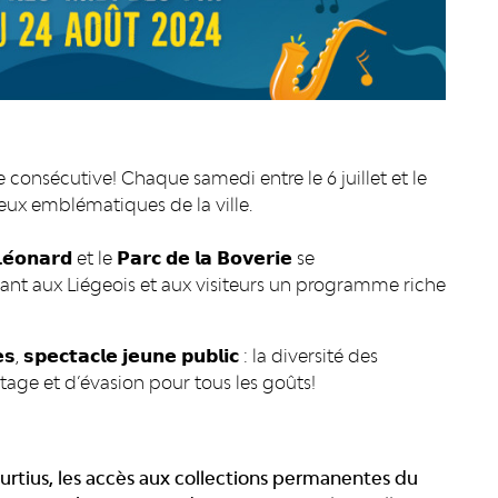
e consécutive! Chaque samedi entre le 6 juillet et le
ieux emblématiques de la ville.
𝗟𝗲́𝗼𝗻𝗮𝗿𝗱 et le 𝗣𝗮𝗿𝗰 𝗱𝗲 𝗹𝗮 𝗕𝗼𝘃𝗲𝗿𝗶𝗲 se
frant aux Liégeois et aux visiteurs un programme riche
𝗲𝘀, 𝘀𝗽𝗲𝗰𝘁𝗮𝗰𝗹𝗲 𝗷𝗲𝘂𝗻𝗲 𝗽𝘂𝗯𝗹𝗶𝗰 : la diversité des
age et d’évasion pour tous les goûts!
Curtius, les accès aux collections permanentes du