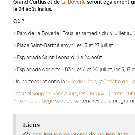
Grand Curtius et de
La Boverie
seront également 𝗴𝗿
le 24 août inclus.
Où ?
> Parc de La Boverie : Tous les samedis du 6 juillet au
> Place Saint-Barthélemy : Les 13 et 27 juillet
> Esplanade Saint-Léonard : Le 24 août
> Esplanade des Arts - B3 : Les 6 et 20 juillet, les 3, 17 
Un partenariat entre la
Ville de Liège
, le
Théâtre de Li
Les asbl
Souplex
,
Sans Allure
, les
Chiroux - Centre cult
Province de Liège
sont les partenaires de la programm
Liens
Consultez le programme de l'édition 2024