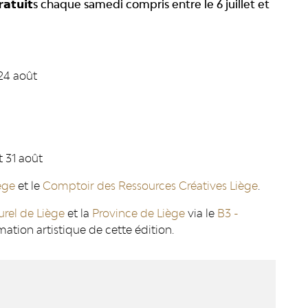
𝘁𝘂𝗶𝘁s chaque samedi compris entre le 6 juillet et
 24 août
et 31 août
ège
et le
Comptoir des Ressources Créatives Liège
.
urel de Liège
et la
Province de Liège
via le
B3 -
ation artistique de cette édition.