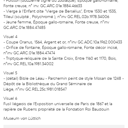
- Poisson (douzième signe du zodiaque), Époque gallo-romaine,
Fonte creuse, n° inv. GC.ARC.01e.1884.46633
- Vierge à l’Enfant dite “Vierge de Bersélius”, Entre 1530 et 1535,
Tilleul (sculpté , Polychromé ), n°inv GC.REL.02b.1978.34006
- Jeune femme, Époque gallo-romaine, Fonte creuse, n°inv
GC.ARC.01e.1884.47485
Visuel 4
- Coupe Oranus, 1564, Argent et or, n°inv GC.ADC.10a.1962.000433
- Orifice de fontaine, Époque gallo-romaine, Fonte décor incisé,
n°inv GC.ARC.01e.1884.47474
- Triptyque-reliquaire de la Sainte Croix, Entre 1160 et 1170, Bois,
n°inv GC.REL.10a.1981.34002
Visuel 5
- (détail) Bible de Léau - Parchemin peint de style Mosan de 1248 -
Dépôt de la Bibliothèque du Grand Séminaire de
Liège, n°inv GC.REL.25c.1981.018547
Visuel 6
Fusil liégeois de l'Exposition universelle de Paris de 1867 et la
rapière de Rubens propriété de la Fondation Roi Baudouin
Museum von Lüttich