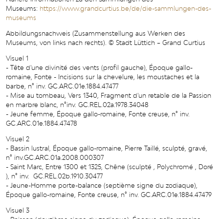
Museums:
https://www.grandcurtius.be/de/die-sammlungen-des-
museums
Abbildungsnachweis (Zusammenstellung aus Werken des
Museums, von links nach rechts). © Stadt Lüttich – Grand Curtius
Visuel 1
- Tête d'une divinité des vents (profil gauche), Époque gallo-
romaine, Fonte - Incisions sur la chevelure, les moustaches et la
barbe, n° inv. GC.ARC.01e.1884.47477
- Mise au tombeau, Vers 1340, Fragment d'un retable de la Passion
en marbre blanc, n°inv. GC.REL.02a.1978.34048
- Jeune femme, Époque gallo-romaine, Fonte creuse, n° inv.
GC.ARC.01e.1884.47478
Visuel 2
- Bassin lustral, Époque gallo-romaine, Pierre Taillé, sculpté, gravé,
n° inv.GC.ARC.01a.2008.000307
- Saint Marc, Entre 1300 et 1325, Chêne (sculpté , Polychromé , Doré
), n° inv. GC.REL.02b.1910.30477
- Jeune-Homme porte-balance (septième signe du zodiaque),
Époque gallo-romaine, Fonte creuse, n° inv. GC.ARC.01e.1884.47479
Visuel 3