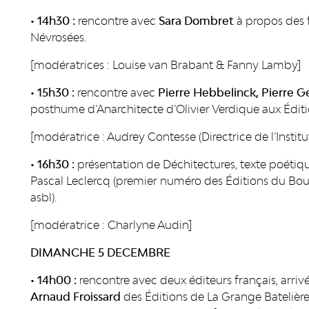
• 14h30 :
rencontre avec
Sara Dombret
à propos des 
Névrosées.
[modératrices : Louise van Brabant & Fanny Lamby]
• 15h30 :
rencontre avec
Pierre Hebbelinck, Pierre Ge
posthume d’Anarchitecte d’Olivier Verdique aux Éditi
[modératrice : Audrey Contesse (Directrice de l’Institu
• 16h30 :
présentation de Déchitectures, texte poéti
Pascal Leclercq (premier numéro des Éditions du Bou
asbl).
[modératrice : Charlyne Audin]
DIMANCHE 5 DECEMBRE
• 14h00 :
rencontre avec deux éditeurs français, arriv
Arnaud Froissard
des Éditions de La Grange Batelière