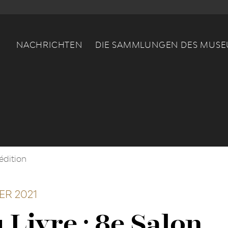
Main navigation
NACHRICHTEN
DIE SAMMLUNGEN DES MUS
 édition
ER 2021
Livre : 8e Salon