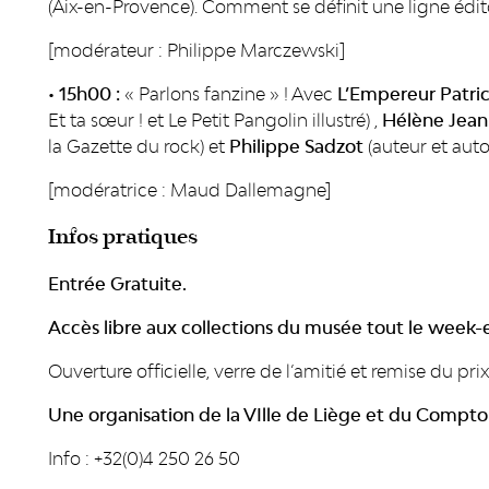
(Aix-en-Provence). Comment se définit une ligne édit
[modérateur : Philippe Marczewski]
• 15h00 :
« Parlons fanzine » ! Avec
L’Empereur Patri
Et ta sœur ! et Le Petit Pangolin illustré) ,
Hélène Jea
la Gazette du rock) et
Philippe Sadzot
(auteur et auto-
[modératrice : Maud Dallemagne]
Infos pratiques
Entrée Gratuite.
Accès libre aux collections du musée tout le week-
Ouverture officielle, verre de l’amitié et remise du pr
Une organisation de la VIlle de Liège et du Comptoi
Info : +32(0)4 250 26 50