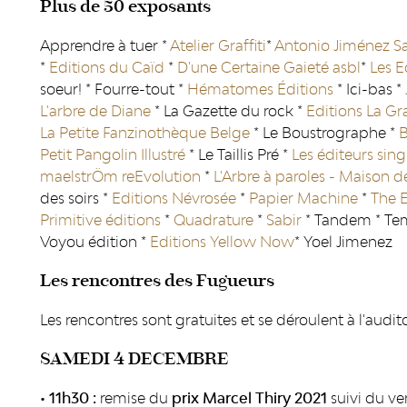
Plus de 50 exposants
Apprendre à tuer *
Atelier Graffiti
*
Antonio Jiménez Sa
*
Editions du Caïd
*
D'une Certaine Gaieté asbl
*
Les E
soeur! * Fourre-tout *
Hématomes Éditions
* Ici-bas *
L'arbre de Diane
* La Gazette du rock *
Editions La Gr
La Petite Fanzinothèque Belge
* Le Boustrographe *
B
Petit Pangolin Illustré
* Le Taillis Pré *
Les éditeurs sing
maelstrÖm reEvolution
*
L'Arbre à paroles - Maison 
des soirs *
Editions Névrosée
*
Papier Machine
*
The 
Primitive éditions
*
Quadrature
*
Sabir
* Tandem * Te
Voyou édition *
Editions Yellow Now
* Yoel Jimenez
Les rencontres des Fugueurs
Les rencontres sont gratuites et se déroulent à l'aud
SAMEDI 4 DECEMBRE
• 11h30 :
remise du
prix Marcel Thiry 2021
suivi du ver