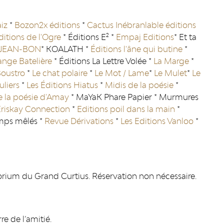
iz
*
Bozon2x éditions
*
Cactus Inébranlable éditions
ditions de l'Ogre
* Éditions E² *
Empaj Editions
* Et ta
JEAN-BON
* KOALATH *
Éditions l'âne qui butine
*
ange Batelière
* Éditions La Lettre Volée *
La Marge
*
oustro
*
Le chat polaire
*
Le Mot / Lame
*
Le Mulet
*
Le
uliers
*
Les Éditions Hiatus
*
Midis de la poésie
*
de la poésie d'Amay
* MaYaK Phare Papier * Murmures
Eriskay Connection
*
Editions poil dans la main
*
mps mêlés *
Revue Dérivations
*
Les Editions Vanloo
*
itorium du Grand Curtius. Réservation non nécessaire.
re de l’amitié.