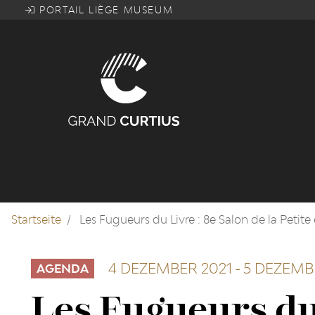
Direkt
PORTAIL LIÈGE MUSEUM
zum
Inhalt
Startseite
Les Fugueurs du Livre : 8e Salon de la Petite
4 DEZEMBER 2021
-
5 DEZEMB
AGENDA
Les Fugueurs du 