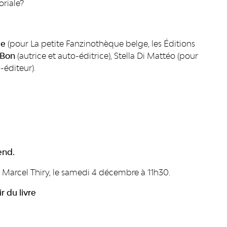
oriale?
ce
(pour La petite Fanzinothèque belge, les Éditions
nBon
(autrice et auto-éditrice), Stella Di Mattéo (pour
éditeur).
end.
ix Marcel Thiry, le samedi 4 décembre à 11h30.
r du livre