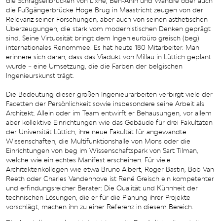
die Schrägseilbrücken von Lixhe, Ben-Ahin und Wandre oder auch
die Fußgängerbrücke Hoge Brug in Maastricht zeugen von der
Relevanz seiner Forschungen, aber auch von seinen ästhetischen
Überzeugungen, die stark vom modernistischen Denken geprägt
sind. Seine Virtuosität bringt dem Ingenieurbüro greisch (beg)
internationales Renommee. Es hat heute 180 Mitarbeiter. Man
erinnere sich daran, dass das Viadukt von Millau in Lüttich geplant
wurde – eine Umsetzung, die die Farben der belgischen
Ingenieurskunst trägt.
Die Bedeutung dieser großen Ingenieurarbeiten verbirgt viele der
Facetten der Persönlichkeit sowie insbesondere seine Arbeit als
Architekt. Allein oder im Team entwirft er Behausungen, vor allem
aber kollektive Einrichtungen wie das Gebäude für drei Fakultäten
der Universität Lüttich, ihre neue Fakultät für angewandte
Wissenschaften, die Multifunktionshalle von Mons oder die
Einrichtungen von beg im Wissenschaftspark von Sart Tilman,
welche wie ein echtes Manifest erscheinen. Für viele
Architektenkollegen wie etwa Bruno Albert, Roger Bastin, Bob Van
Reeth oder Charles Vandenhove ist René Greisch ein kompetenter
und erfindungsreicher Berater: Die Qualität und Kühnheit der
technischen Lösungen, die er für die Planung ihrer Projekte
vorschlägt, machen ihn zu einer Referenz in diesem Bereich.