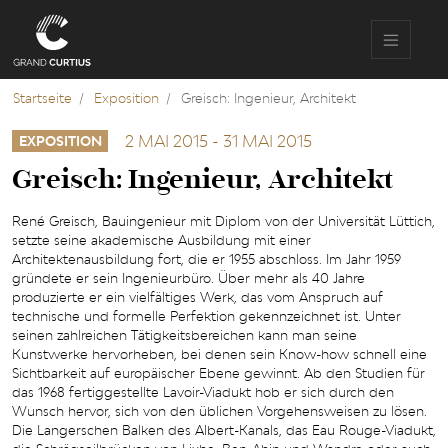
Direkt
zum
Inhalt
Startseite
Exposition
Greisch: Ingenieur, Architekt
2 MAI 2015
-
31 MAI 2015
EXPOSITION
Greisch: Ingenieur, Architekt
René Greisch, Bauingenieur mit Diplom von der Universität Lüttich,
setzte seine akademische Ausbildung mit einer
Architektenausbildung fort, die er 1955 abschloss. Im Jahr 1959
gründete er sein Ingenieurbüro. Über mehr als 40 Jahre
produzierte er ein vielfältiges Werk, das vom Anspruch auf
technische und formelle Perfektion gekennzeichnet ist. Unter
seinen zahlreichen Tätigkeitsbereichen kann man seine
Kunstwerke hervorheben, bei denen sein Know-how schnell eine
Sichtbarkeit auf europäischer Ebene gewinnt. Ab den Studien für
das 1968 fertiggestellte Lavoir-Viadukt hob er sich durch den
Wunsch hervor, sich von den üblichen Vorgehensweisen zu lösen.
Die Langerschen Balken des Albert-Kanals, das Eau Rouge-Viadukt,