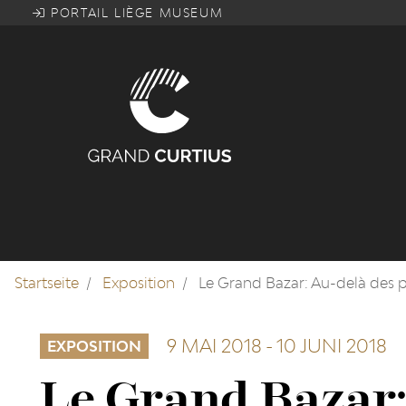
Direkt
PORTAIL LIÈGE MUSEUM
zum
Inhalt
Startseite
Exposition
Le Grand Bazar: Au-delà des pe
9 MAI 2018
-
10 JUNI 2018
EXPOSITION
Le Grand Bazar: