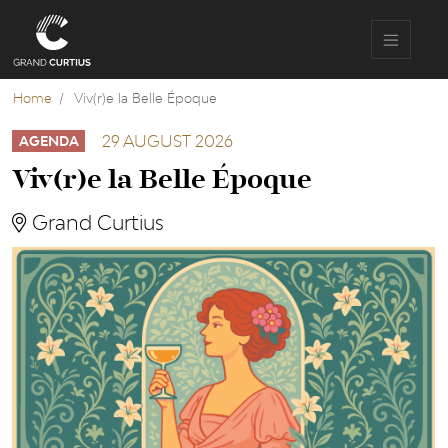
Skip
to
main
content
Home
Viv(r)e la Belle Époque
29 AUGUST 2026
AGENDA
Viv(r)e la Belle Époque
Grand Curtius