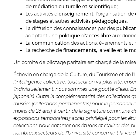
de
médiation culturelle et scientifique
;
Les activités d’
enseignement
, l’organisation de
de
stages
et autres
activités pédagogiques
;
La diffusion des connaissances par des
publicat
adoptant une
politique d’accès libre
aux donnée
La
communication
des actions, événements et m
La recherche de
financements, la veille et le 
Un comité de pilotage paritaire est chargé de la mis
Échevin en charge de la Culture, du Tourisme et de l'In
l’intelligence collective: tout seul on va plus vite, ens
‘Individuellement, nous sommes une goutte d’eau. En
japonais). Outre la complémentarité des collections qu
musées (collections permanentes) pour le personnel et 
moins de 26 ans), à partir de la signature commune de
expositions temporaires); accès privilégié pour les ét
collections pour entamer des études et réaliser des pu
nombreux secteurs de l’Université concernant la vie d