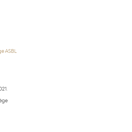
ège ASBL
021.
iège