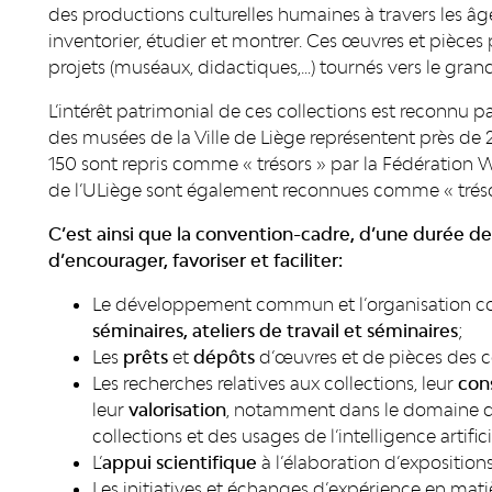
des productions culturelles humaines à travers les âge
inventorier, étudier et montrer. Ces œuvres et pièce
projets (muséaux, didactiques,…) tournés vers le grand 
L’intérêt patrimonial de ces collections est reconnu p
des musées de la Ville de Liège représentent près de
150 sont repris comme « trésors » par la Fédération W
de l’ULiège sont également reconnues comme « trésor
C’est ainsi que la convention-cadre, d’une durée de
d’encourager, favoriser et faciliter:
Le développement commun et l’organisation co
séminaires, ateliers de travail et séminaires
;
Les
prêts
et
dépôts
d’œuvres et de pièces des co
Les recherches relatives aux collections, leur
con
leur
valorisation
, notamment dans le domaine de
collections et des usages de l’intelligence artif
L’
appui scientifique
à l’élaboration d’expositions
Les initiatives et échanges d’expérience en mati