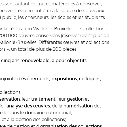
s sont autant de traces matérielles à conserver,
s peuvent également être à la source de nouveaux
public, les chercheurs, les écoles et les étudiants.
ar la Fédération Wallonie-Bruxelles. Les collections
 200.000 œuvres conservées (réserves) dont plus de
allonie-Bruxelles. Différentes œuvres et collections
s », un total de plus de 200 pièces.
 cinq ans renouvelable, a pour objectifs
njointe d’
événements, expositions, colloques,
llections;
servation
, leur
traitement
, leur
gestion
et
 l’
analyse des œuvres
, de la
numérisation
des
icielle dans le domaine patrimonial;
 et à la gestion des collections;
ère de gestion et d’
organisation des collections
,