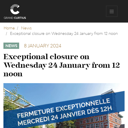
Skip
to
main
content
Home
News
Exceptional closure on Wednesday 24 January from 12 noon
8 JANUARY 2024
NEWS
Exceptional closure on
Wednesday 24 January from 12
noon