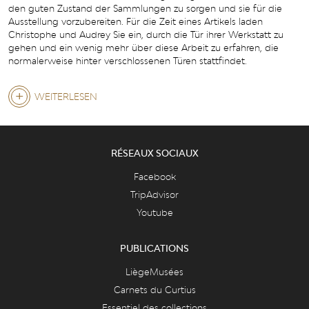
den guten Zustand der Sammlungen zu sorgen und sie für die
Ausstellung vorzubereiten. Für die Zeit eines Artikels laden
Christophe und Audrey Sie ein, durch die Tür ihrer Werkstatt zu
gehen und ein wenig mehr über diese Arbeit zu erfahren, die
normalerweise hinter verschlossenen Türen stattfindet.
WEITERLESEN
ÜBER
IM
SCHATTEN
RÉSEAUX SOCIAUX
DER
Facebook
WERKSTATT:
TripAdvisor
DIE
Youtube
ARBEIT
PUBLICATIONS
DES
LiègeMusées
RESTAURATORS
Carnets du Curtius
Essentiel des collections