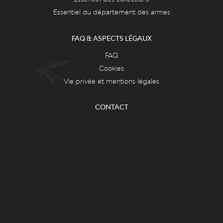
Essentiel du département des armes
FAQ & ASPECTS LÉGAUX
FAQ
Cookies
Vie privée et mentions légales
CONTACT
Le Grand Curtius
Féronstrée, 136 - 4000 Liège
&
Quai de Maestricht, 13 - 4000 Liège
Tel : +32 (0)4 221 68 17
infograndcurtius@liege.be
BILLETTERIE