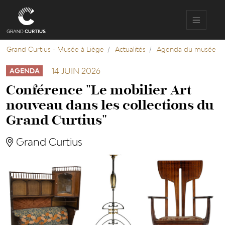
Aller
au
contenu
principal
Grand Curtius - Musée à Liège
Actualités
Agenda du musée
14 JUIN 2026
AGENDA
Conférence "Le mobilier Art
nouveau dans les collections du
Grand Curtius"
Grand Curtius