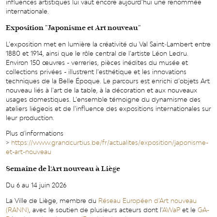
influences artistiques lui vaut encore aujourd’hui une renommée
internationale.
Exposition "Japonisme et Art nouveau"
L’exposition met en lumière la créativité du Val Saint‑Lambert entre
1880 et 1914, ainsi que le rôle central de l’artiste Léon Ledru.
Environ 150 œuvres - verreries, pièces inédites du musée et
collections privées - illustrent l’esthétique et les innovations
techniques de la Belle Époque. Le parcours est enrichi d’objets Art
nouveau liés à l’art de la table, à la décoration et aux nouveaux
usages domestiques. L’ensemble témoigne du dynamisme des
ateliers liégeois et de l’influence des expositions internationales sur
leur production.
Plus d'informations
>
https://www.grandcurtius.be/fr/actualites/exposition/japonisme-
et-art-nouveau
Semaine de l’Art nouveau à Liège
Du 6 au 14 juin 2026
La Ville de Liège, membre du
Réseau Européen d’Art nouveau
(RANN)
, avec le soutien de plusieurs acteurs dont l’
AWaP
et le
GA-