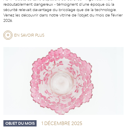
redoutablement dangereux - témoignent d’une époque où la
TÊTE-
sécurité relevait davantage du bricolage que de la technologie.
Venez les découvrir dans notre vitrine de l'objet du mois de février
À-
2026.
TÊTE
EN SAVOIR PLUS
SUR
LE
19ÈME
SIÈCLE
ET
LA
SÉCURITÉ
À
L'ANCIENNE
1 DÉCEMBRE 2025
OBJET DU MOIS