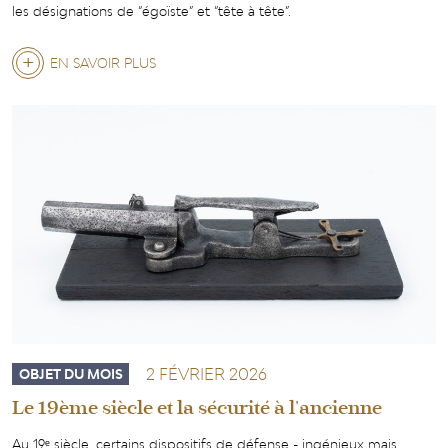
les désignations de “égoïste” et “tête à tête”.
EN SAVOIR PLUS
SUR
LES
ARTS
DE
LA
TABLE
AU
18E
SIÈCLE
:
2 FÉVRIER 2026
OBJET DU MOIS
UN
Le 19ème siècle et la sécurité à l'ancienne
DÉJEUNER
Au 19ᵉ siècle, certains dispositifs de défense - ingénieux mais
EN