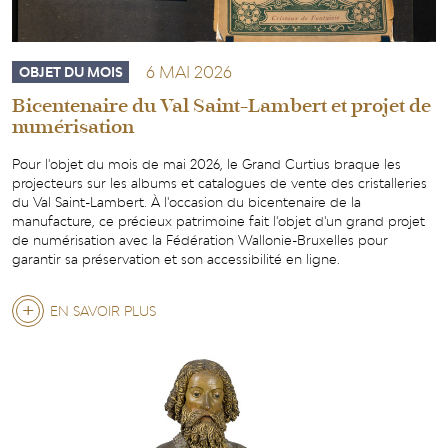
JOUR
LORS
6 MAI 2026
OBJET DU MOIS
DU
Bicentenaire du Val Saint-Lambert et projet de
CHANTIER
numérisation
DU
Pour l'objet du mois de mai 2026, le Grand Curtius braque les
TRAM
projecteurs sur les albums et catalogues de vente des cristalleries
du Val Saint-Lambert. À l'occasion du bicentenaire de la
manufacture, ce précieux patrimoine fait l'objet d'un grand projet
de numérisation avec la Fédération Wallonie-Bruxelles pour
garantir sa préservation et son accessibilité en ligne.
EN SAVOIR PLUS
SUR
BICENTENAIRE
DU
VAL
SAINT-