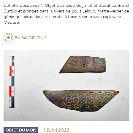
Cet été, découvrez l'« Objet du mois » de juillet et d’août au Grand
Curtius et plongez dans l'univers de Louis Leloup, maître-verrier de
génie qui faisait danser le cristal à travers son œuvre captivante,
Méduse.
EN SAVOIR PLUS
SUR
LOUIS
LELOUP,
UN
MAÎTRE-
VERRIER
QUI
FAISAIT
DANSER
LE
1 JUIN 2026
OBJET DU MOIS
CRISTAL