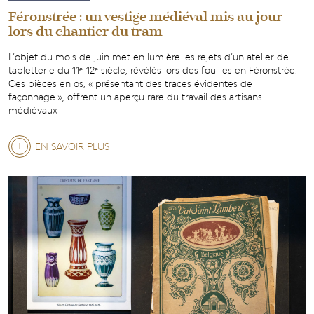
Féronstrée : un vestige médiéval mis au jour
lors du chantier du tram
L’objet du mois de juin met en lumière les rejets d’un atelier de
tabletterie du 11ᵉ‑12ᵉ siècle, révélés lors des fouilles en Féronstrée.
Ces pièces en os, « présentant des traces évidentes de
façonnage », offrent un aperçu rare du travail des artisans
médiévaux
EN SAVOIR PLUS
SUR
FÉRONSTRÉE
:
UN
VESTIGE
MÉDIÉVAL
MIS
AU