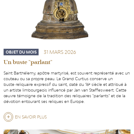
LAMBERT
ET
PROJET
DE
NUMÉRISATION
31 MARS 2026
OBJET DU MOIS
Un buste "parlant"
Saint Barthélemy, apôtre martyrisé, est souvent représenté avec un
couteau ou sa propre peau. Le Grand Curtius conserve un
buste‑reliquaire expressif du saint, daté du 16ᵉ siècle et attribué à
un artiste limbourgeois influencé par Jan van Steffesweert. Cette
œuvre témoigne de la tradition des reliquaires "parlants" et de la
dévotion entourant ses reliques en Europe.
EN SAVOIR PLUS
SUR
UN