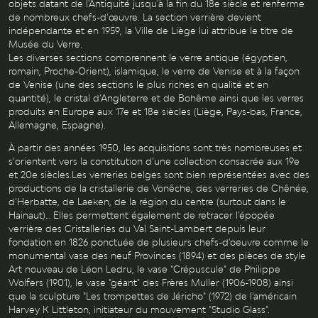
objets datant de l'Antiquité jusqu'à la fin du 18e siècle et renferme
de nombreux chefs-d’œuvre. La section verrière devient
indépendante et en 1959, la Ville de Liège lui attribue le titre de
Musée du Verre.
Les diverses sections comprennent le verre antique (égyptien,
romain, Proche-Orient), islamique, le verre de Venise et à la façon
de Venise (une des sections le plus riches en qualité et en
quantité), le cristal d’Angleterre et de Bohême ainsi que les verres
produits en Europe aux 17e et 18e siècles (Liège, Pays-bas, France,
Allemagne, Espagne).
À partir des années 1950, les acquisitions sont très nombreuses et
s’orientent vers la constitution d’une collection consacrée aux 19e
et 20e siècles.Les verreries belges sont bien représentées avec des
productions de la cristallerie de Vonêche, des verreries de Chênée,
d’Herbatte, de Laeken, de la région du centre (surtout dans le
Hainaut)… Elles permettent également de retracer l'épopée
verrière des Cristalleries du Val Saint-Lambert depuis leur
fondation en 1826 ponctuée de plusieurs chefs-d'oeuvre comme le
monumental vase des neuf Provinces (1894) et des pièces de style
Art nouveau de Léon Ledru, le vase "Crépuscule" de Philippe
Wolfers (1901), le vase "géant" des Frères Muller (1906-1908) ainsi
que la sculpture "Les trompettes de Jéricho" (1972) de l'américain
Harvey K Littleton, initiateur du mouvement "Studio Glass".