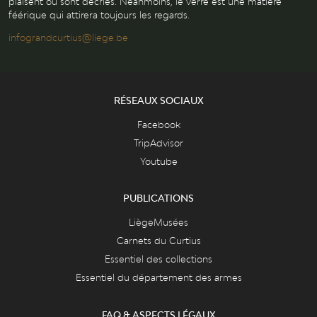
plaisent ou sont décriés. Néanmoins, le verre est une matière
féérique qui attirera toujours les regards.
infograndcurtius@liege.be
RÉSEAUX SOCIAUX
Facebook
TripAdvisor
Youtube
PUBLICATIONS
LiègeMusées
Carnets du Curtius
Essentiel des collections
Essentiel du département des armes
FAQ & ASPECTS LÉGAUX