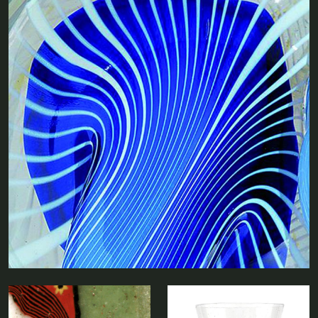
« Cadeau » de maître (verrier)
EN SAVOIR PLUS
SUR
LA
SCULPTURE
Plaquette
Les verres à
«
mosaïquée au
boutons