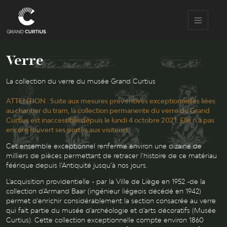
Aller
au
contenu
principal
Verre
La collection du verre du musée Grand Curtius
ATTENTION : Suite aux mesures préventives exceptionnelles liées
au chantier du tram, la collection permanente du verre du Grand
Curtius est inaccessible depuis le lundi 4 octobre 2021. Elle n'a pas
encore rouvert ses portes aux visiteurs.
Cet ensemble exceptionnel renferme environ une dizaine de
milliers de pièces permettant de retracer l’histoire de ce matériau
féérique depuis l’Antiquité jusqu’à nos jours.
L'acquisition providentielle - par la Ville de Liège en 1952 -de la
collection d'Armand Baar (ingénieur liégeois décédé en 1942)
permet d'enrichir considérablement la section consacrée au verre
qui fait partie du musée d'archéologie et d'arts décoratifs (Musée
Curtius). Cette collection exceptionnelle compte environ 1860