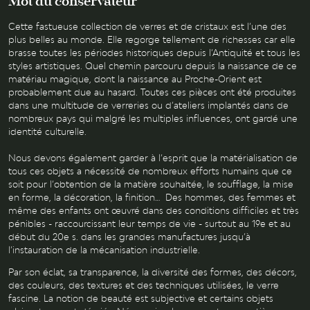
Mot du conservateur
SEUL
NEPTUN
Cette fastueuse collection de verres et de cristaux est l’une des
ER
FIL
plus belles au monde. Elle regorge tellement de richesses car elle
BLANC
brasse toutes les périodes historiques depuis l’Antiquité et tous les
styles artistiques. Quel chemin parcouru depuis la naissance de ce
M
SPIRALÉ
matériau magique, dont la naissance au Proche-Orient est
probablement due au hasard. Toutes ces pièces ont été produites
dans une multitude de verreries ou d’ateliers implantés dans de
nombreux pays qui malgré les multiples influences, ont gardé une
identité culturelle.
Nous devons également garder à l’esprit que la matérialisation de
tous ces objets a nécessité de nombreux efforts humains que ce
soit pour l’obtention de la matière souhaitée, le soufflage, la mise
en forme, la décoration, la finition… Des hommes, des femmes et
même des enfants ont œuvré dans des conditions difficiles et très
pénibles - raccourcissant leur temps de vie - surtout au 19e et au
début du 20e s. dans les grandes manufactures jusqu’à
l’instauration de la mécanisation industrielle.
Par son éclat, sa transparence, la diversité des formes, des décors,
des couleurs, des textures et des techniques utilisées, le verre
fascine. La notion de beauté est subjective et certains objets