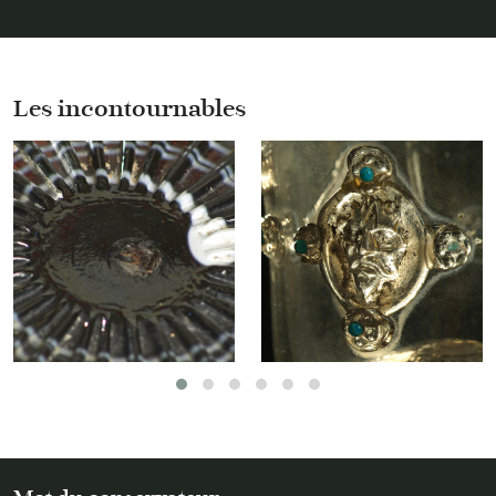
JÉRICHO
Les incontournables
Une coupe ornée
Verres au masque
d’un seul fil blanc
de Neptune
spiralé
EN SAVOIR PLUS
SUR
EN SAVOIR PLUS
SUR
UNE
VERRES
COUPE
AU
ORNÉE
MASQU
D’UN
DE