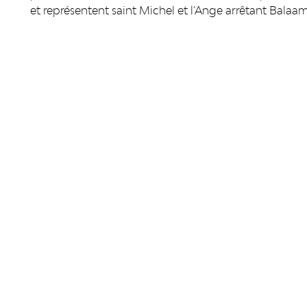
et représentent saint Michel et l'Ange arrêtant Balaam
RÉSEAUX SOCIAUX
PUBLICAT
Facebook
LiègeMusé
TripAdvisor
Carnets du
Youtube
Essentiel d
Essentiel 