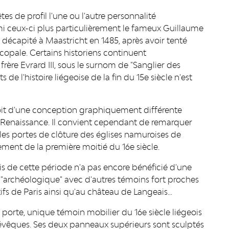
tes de profil l'une ou l'autre personnalité
mi ceux-ci plus particulièrement le fameux Guillaume
, décapité à Maastricht en 1485, après avoir tenté
scopale. Certains historiens continuent
ère Evrard III, sous le surnom de "Sanglier des
e l'histoire liégeoise de la fin du 15e siècle n'est
t soit d'une conception graphiquement différente
a Renaissance. Il convient cependant de remarquer
les portes de clôture des églises namuroises de
ment de la première moitié du 16e siècle.
ois de cette période n'a pas encore bénéficié d'une
 "archéologique" avec d'autres témoins fort proches
fs de Paris ainsi qu'au château de Langeais…
orte, unique témoin mobilier du 16e siècle liégeois
évêques. Ses deux panneaux supérieurs sont sculptés