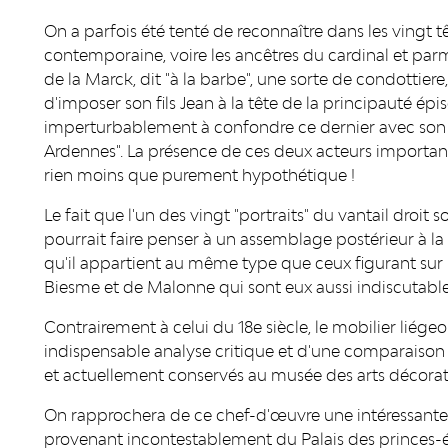
On a parfois été tenté de reconnaître dans les vingt tê
contemporaine, voire les ancêtres du cardinal et par
de la Marck, dit "à la barbe", une sorte de condottiere
d'imposer son fils Jean à la tête de la principauté épi
imperturbablement à confondre ce dernier avec son fr
Ardennes". La présence de ces deux acteurs importants d
rien moins que purement hypothétique !
Le fait que l'un des vingt "portraits" du vantail droi
pourrait faire penser à un assemblage postérieur à l
qu'il appartient au même type que ceux figurant sur 
Biesme et de Malonne qui sont eux aussi indiscutable
Contrairement à celui du 18e siècle, le mobilier liége
indispensable analyse critique et d'une comparaison
et actuellement conservés au musée des arts décorati
On rapprochera de ce chef-d'œuvre une intéressante p
provenant incontestablement du Palais des princes-