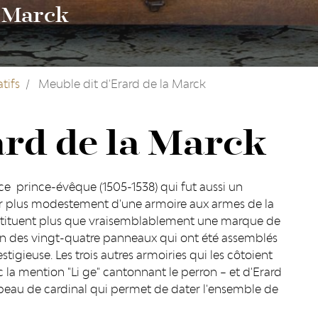
a Marck
tifs
Meuble dit d'Erard de la Marck
ard de la Marck
ce prince-évêque (1505-1538) qui fut aussi un
er plus modestement d'une armoire aux armes de la
onstituent plus que vraisemblablement une marque de
 un des vingt-quatre panneaux qui ont été assemblés
tigieuse. Les trois autres armoiries qui les côtoient
ec la mention "Li ge" cantonnant le perron – et d'Erard
peau de cardinal qui permet de dater l'ensemble de