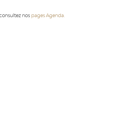
 consultez nos
pages Agenda.
CONTACT
Le Grand Curtius
Féronstrée, 136 - 4000 Liège
les
&
Quai de Maestricht, 13 - 4000 Liège
Tel : +32 (0)4 221 68 17
infograndcurtius@liege.be
BILLETTERIE