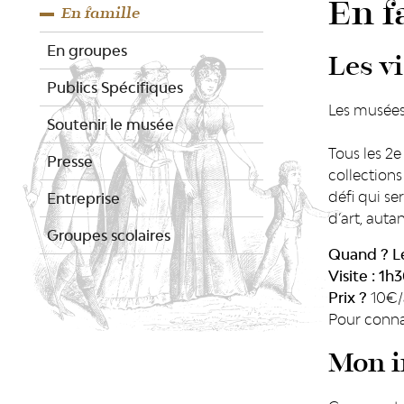
En f
En famille
En groupes
Les vi
Publics Spécifiques
Les musées
Soutenir le musée
Tous les 2e
Presse
collections
défi qui se
Entreprise
d’art, auta
Groupes scolaires
Quand ? Le
Visite : 1h
Prix ?
10€/a
Pour connaî
Mon i