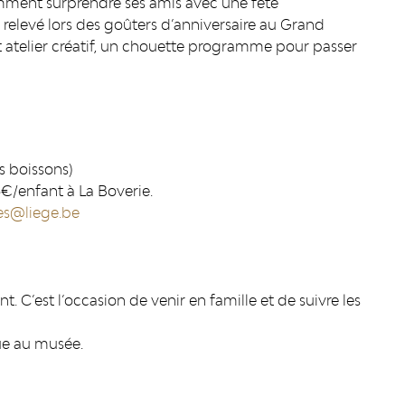
ment surprendre ses amis avec une fête
era relevé lors des goûters d’anniversaire au Grand
t atelier créatif, un chouette programme pour passer
s boissons)
6€/enfant à La Boverie.
s@liege.be
 C’est l’occasion de venir en famille et de suivre les
que au musée.