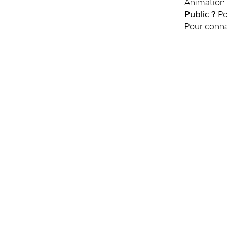
Animation g
Public ?
Po
Pour conna
RÉSEAUX SOCIAUX
PUBLICAT
Facebook
LiègeMusé
TripAdvisor
Carnets du
Youtube
Essentiel d
Essentiel 