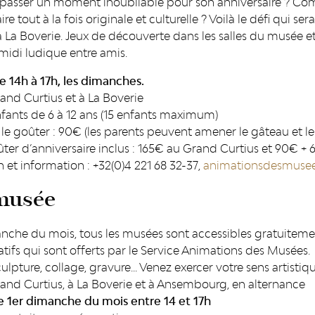
sser un moment inoubliable pour son anniversaire ? Com
ire tout à la fois originale et culturelle ? Voilà le défi qui s
à La Boverie. Jeux de découverte dans les salles du musée e
midi ludique entre amis.
e 14h à 17h, les dimanches.
and Curtius et à La Boverie
fants de 6 à 12 ans (15 enfants maximum)
le goûter : 90€ (les parents peuvent amener le gâteau et le
ter d’anniversaire inclus : 165€ au Grand Curtius et 90€ + 
 et information : +32(0)4 221 68 32-37,
animationsdesmusee
musée
nche du mois, tous les musées sont accessibles gratuitement.
éatifs qui sont offerts par le Service Animations des Musées.
culpture, collage, gravure... Venez exercer votre sens artisti
and Curtius, à La Boverie et à Ansembourg, en alternance
e 1er dimanche du mois entre 14 et 17h