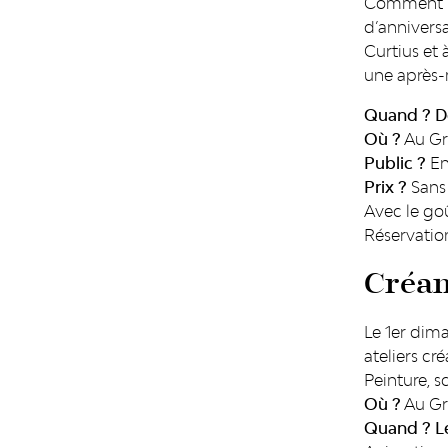
Comment pa
d’anniversa
Curtius et 
une après-
Quand ?
D
Où ?
Au Gr
Public ?
En
Prix ?
Sans 
Avec le goû
Réservation
Créa
Le 1er dima
ateliers cr
Peinture, s
Où ?
Au Gr
Quand ?
L