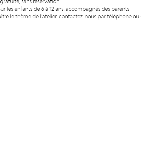
ratuite, sans réservation
ur les enfants de 6 à 12 ans, accompagnés des parents.
ître le thème de l’atelier, contactez-nous par téléphone ou
IONS
FAQ & ASPECTS LÉGAUX
es
FAQ
 Curtius
Cookies
es collections
Vie privée et mentions léga
du département des armes