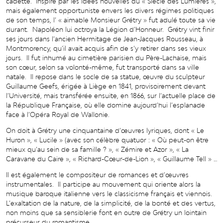
cadette. Inspiré par les idées nouvelles du « Siècle des Lumières »,
mais également opportuniste envers les divers régimes politiques
de son temps, l’ « aimable Monsieur Grétry » fut adulé toute sa vie
durant. Napoléon lui octroya la Légion d’Honneur. Grétry vint finir
ses jours dans l’ancien Hermitage de Jean-Jacques Rousseau, à
Montmorency, qu’il avait acquis afin de s’y retirer dans ses vieux
jours. Il fut inhumé au cimetière parisien du Père-Lachaise, mais
son cœur, selon sa volonté-même, fut transporté dans sa ville
natale. Il repose dans le socle de sa statue, œuvre du sculpteur
Guillaume Geefs, érigée à Liège en 1841, provisoirement devant
l’Université, mais transférée ensuite, en 1866, sur l’actuelle place de
la République Française, où elle domine aujourd’hui l’esplanade
face à l’Opéra Royal de Wallonie.
On doit à Grétry une cinquantaine d’œuvres lyriques, dont « Le
Huron », « Lucile » (avec son célèbre quatuor : « Où peut-on être
mieux qu’au sein de sa famille ? », « Zémire et Azor », « La
Caravane du Caire », « Richard-Cœur-de-Lion », « Guillaume Tell » …
Il est également le compositeur de romances et d’œuvres
instrumentales. Il participe au mouvement qui oriente alors la
musique baroque italienne vers le classicisme français et viennois.
L’exaltation de la nature, de la simplicité, de la bonté et des vertus,
non moins que sa sensiblerie font en outre de Grétry un lointain
précurseur du romantisme.