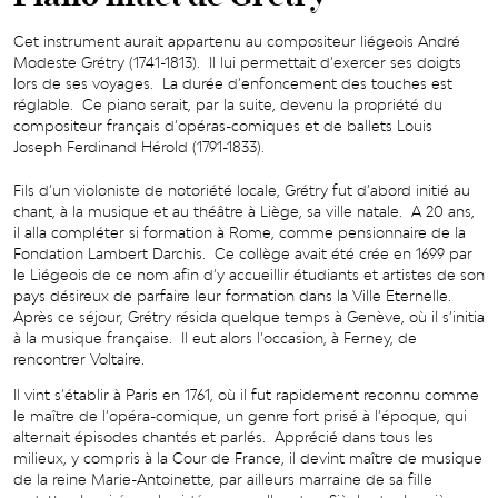
Cet instrument aurait appartenu au compositeur liégeois André
Modeste Grétry (1741-1813). Il lui permettait d’exercer ses doigts
lors de ses voyages. La durée d’enfoncement des touches est
réglable. Ce piano serait, par la suite, devenu la propriété du
compositeur français d’opéras-comiques et de ballets Louis
Joseph Ferdinand Hérold (1791-1833).
Fils d’un violoniste de notoriété locale, Grétry fut d’abord initié au
chant, à la musique et au théâtre à Liège, sa ville natale. A 20 ans,
il alla compléter si formation à Rome, comme pensionnaire de la
Fondation Lambert Darchis. Ce collège avait été crée en 1699 par
le Liégeois de ce nom afin d’y accueillir étudiants et artistes de son
pays désireux de parfaire leur formation dans la Ville Eternelle.
Après ce séjour, Grétry résida quelque temps à Genève, où il s’initia
à la musique française. Il eut alors l’occasion, à Ferney, de
rencontrer Voltaire.
Il vint s’établir à Paris en 1761, où il fut rapidement reconnu comme
le maître de l’opéra-comique, un genre fort prisé à l’époque, qui
alternait épisodes chantés et parlés. Apprécié dans tous les
milieux, y compris à la Cour de France, il devint maître de musique
de la reine Marie-Antoinette, par ailleurs marraine de sa fille