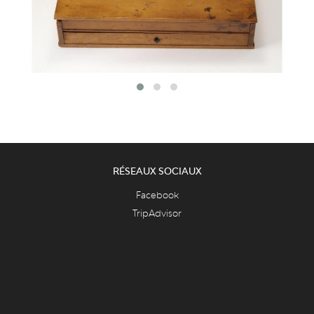
RÉSEAUX SOCIAUX
Facebook
TripAdvisor
Youtube
PUBLICATIONS
LiègeMusées
Carnets du Curtius