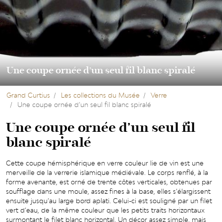
Une coupe ornée d’un seul fil blanc spiralé
Grand Curtius
Les collections du Musée
Verre
Une coupe ornée d’un seul fil blanc spiralé
Une coupe ornée d’un seul fil
blanc spiralé
Cette coupe hémisphérique en verre couleur lie de vin est une
merveille de la verrerie islamique médiévale. Le corps renflé, à la
forme avenante, est orné de trente côtes verticales, obtenues par
soufflage dans une moule, assez fines à la base, elles s’élargissent
ensuite jusqu’au large bord aplati. Celui-ci est souligné par un filet
vert d’eau, de la même couleur que les petits traits horizontaux
surmontant le filet blanc horizontal. Un décor assez simple, mais