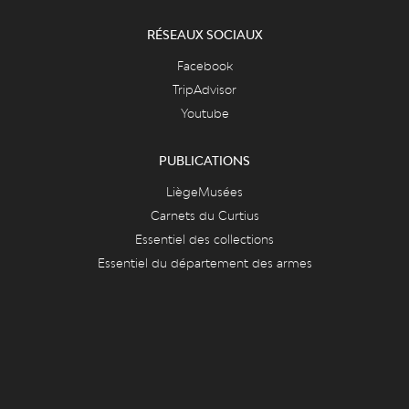
RÉSEAUX SOCIAUX
Facebook
TripAdvisor
Youtube
PUBLICATIONS
LiègeMusées
Carnets du Curtius
Essentiel des collections
Essentiel du département des armes
FAQ & ASPECTS LÉGAUX
FAQ
Cookies
Vie privée et mentions légales