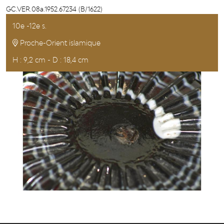
GC.VER.08a.1952.67234 (B/1622)
10e -12e s.
Proche-Orient islamique
H : 9,2 cm - D : 18,4 cm