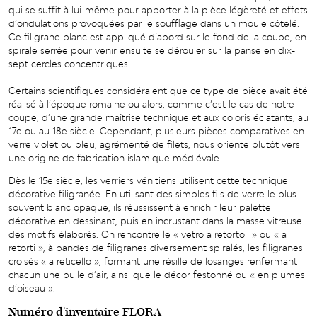
qui se suffit à lui-même pour apporter à la pièce légèreté et effets
d’ondulations provoquées par le soufflage dans un moule côtelé.
Ce filigrane blanc est appliqué d’abord sur le fond de la coupe, en
spirale serrée pour venir ensuite se dérouler sur la panse en dix-
sept cercles concentriques.
Certains scientifiques considéraient que ce type de pièce avait été
réalisé à l’époque romaine ou alors, comme c’est le cas de notre
coupe, d’une grande maîtrise technique et aux coloris éclatants, au
17e ou au 18e siècle. Cependant, plusieurs pièces comparatives en
verre violet ou bleu, agrémenté de filets, nous oriente plutôt vers
une origine de fabrication islamique médiévale.
Dès le 15e siècle, les verriers vénitiens utilisent cette technique
décorative filigranée. En utilisant des simples fils de verre le plus
souvent blanc opaque, ils réussissent à enrichir leur palette
décorative en dessinant, puis en incrustant dans la masse vitreuse
des motifs élaborés. On rencontre le « vetro a retortoli » ou « a
retorti », à bandes de filigranes diversement spiralés, les filigranes
croisés « a reticello », formant une résille de losanges renfermant
chacun une bulle d’air, ainsi que le décor festonné ou « en plumes
d’oiseau ».
Numéro d'inventaire FLORA