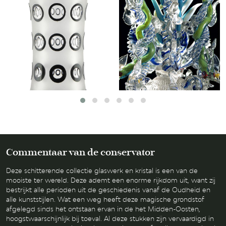
‘Diva’ vaas door
Uitzonderlijk glas
VAN
Georges Collignon
DE
MELETE-
FONTEIN’)
LEES MEER
OVER
LEES MEER
OVER
‘DIVA’
UITZONDERLI
VAAS
GLAS
DOOR
GEORGES
Commentaar van de conservator
COLLIGNON
Deze schitterende collectie glaswerk en kristal is een van de
E
mooiste ter wereld. Deze ademt een enorme rijkdom uit, want zij
bestrijkt alle perioden uit de geschiedenis vanaf de Oudheid en
alle kunststijlen. Wat een weg heeft deze magische grondstof
afgelegd sinds het ontstaan ervan in de het Midden-Oosten,
hoogstwaarschijnlijk bij toeval. Al deze stukken zijn vervaardigd in