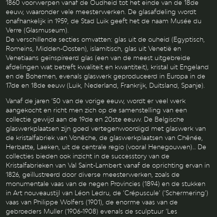
1860 voorwerpen vanaf de Oudheid tot het einde van de 18de
eeuw, waaronder vele meesterwerken. De glasafdeling wordt
onafhankelijk in 1959, de Stad Luik geeft het de naam Musée du
Verre (Glasmuseum).
De verschillende secties omvatten: glas uit de ouheid (Egyptisch,
Romeins, Midden-Oosten), islamitisch, glas uit Venetië en
Venetiaans geïnspireerd glas (een van de meest uitgebreide
afdelingen wat betreft kwaliteit en kwantiteit), kristal uit Engeland
en de Bohemen, evenals glaswerk geproduceerd in Europa in de
17de en 18de eeuw (Luik, Nederland, Frankrijk, Duitsland, Spanje).
Vanaf de jaren ‘50 van de vorige eeuw, wordt er veel werk
aangekocht en richt men zich op de samenstelling van een
collectie gewijd aan de 19de en 20ste eeuw. De Belgische
glaswerkplaatsen zijn goed vertegenwoordigd met glaswerk van
de kristalfabriek van Vonêche, de glaswerkplaatsen van Chênée,
Herbatte, Laeken, uit de centrale regio (vooral Henegouwen)… De
collecties bieden ook inzicht in de successtory van de
Kristalfabrieken van Val Saint-Lambert vanaf de oprichting ervan in
1826, geïllustreerd door diverse meesterwerken, zoals de
monumentale vaas van de negen Provincies (1894) en de stukken
in Art nouveaustijl van Léon Ledru, de ‘Crépuscule’ (‘Schermering’)
vaas van Philippe Wolfers (1901), de enorme vaas van de
gebroeders Muller (1906-1908) evenals de sculptuur ‘Les