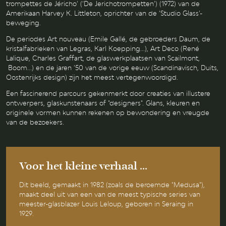
trompettes de Jéricho’ (‘De Jerichotrompetten’) (1972) van de
Amerikaan Harvey K. Littleton, oprichter van de ‘Studio Glass’-
beweging.
De periodes Art nouveau (Emile Gallé, de gebroeders Daum, de
kristalfabrieken van Legras, Karl Koepping...), Art Deco (René
Lalique, Charles Graffart, de glaswerkplaatsen van Scailmont,
Boom...) en de jaren ‘50 van de vorige eeuw (Scandinavisch, Duits,
Oostenrijks design) zijn het meest vertegenwoordigd.
Een fascinerend parcours gekenmerkt door creaties van illustere
ontwerpers, glaskunstenaars of "designers". Glans, kleuren en
originele vormen kunnen rekenen op bewondering en vreugde
van de bezoekers.
Voor het kleine verhaal ...
Dit beeld, gemaakt in 1982 (zoals de beroemde "Medusa"),
maakt deel uit van een van de meest typische series van
meester-glasblazer Louis Leloup, geboren in Seraing in
1929.