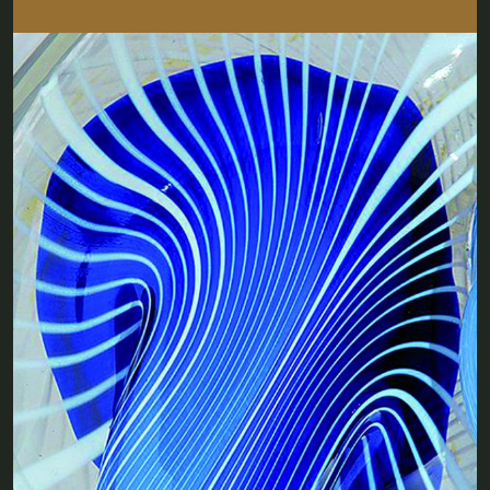
De sculptuur ‘Algue bleue’(‘Blauw
zeewier’) of een ‘Cadeau’ van de
meester (glaskunstenaar)
LEES MEER
OVER
DE