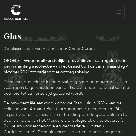
Overslaan
en
naar
de
inhoud
gaan
Glas
De glascollectie van het museum Grand Curtius
OPGELET: Wegens uitzonderlijke preventieve maatregelen is de
permanente glascollectie van het Grand Curtius vanaf maandag 4
oktober 2021 tot nader order ontoegankelijk.
Deze exceptionele collectie bevat ongeveer tienduizend stukken
waarmee de geschiedenis van dit betoverende materiaal vanaf de
oudheid tot aan onze tijd getoond wordt.
De providentiële aankoop - door de Stad Luik in 1952 - van de
collectie van Armand Baar (Luiks ingenieur, overleden in 1942)
zorgde voor een aanzienlijke uitbreiding van de glasafdeling, die
deel uitmaakt van het Musée d'archéologie et d'arts décoratifs
(Museum voor archeologie en decoratieve kunsten /
Curtiusmuseum). Deze uitzonderlijke collectie bevat ongeveer