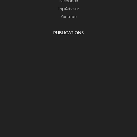
Facebook
TripAdvisor
Youtube
PUBLICATIONS
LiègeMusées
Carnets du Curtius
Essentiel des collections
Essentiel du département des armes
FAQ & ASPECTS LÉGAUX
FAQ
Cookies
Vie privée et mentions légales
CONTACT
Le Grand Curtius