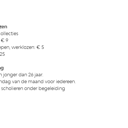
zen
llecties
 € 9
epen, werklozen: € 5
,25
ng
 jonger dan 26 jaar.
ondag van de maand voor iedereen.
 scholieren onder begeleiding