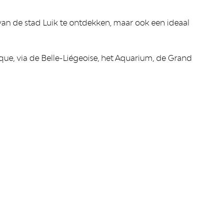
 van de stad Luik te ontdekken, maar ook een ideaal
ique, via de Belle-Liégeoise, het Aquarium, de Grand
CONTACT
Le Grand Curtius
Féronstrée, 136 - 4000 Liège
les
&
Quai de Maestricht, 13 - 4000 Liège
Tel : +32 (0)4 221 68 17