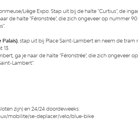
nmeuse/Liège Expo. Stap uit bij de halte “Curtius”, de inga
 naar de halte “Féronstrée”, die zich ongeveer op nummer 90
s”.
 Palais)
, stap uit bij Place Saint-Lambert en neem de tram 
t 13.
mbert, ga je naar de halte “Féronstrée”, die zich ongeveer 
“Saint-Lambert”.
sloten zijn) en 24/24 doordeweeks:
x/mobilite/se-deplacer/velo/blue-bike