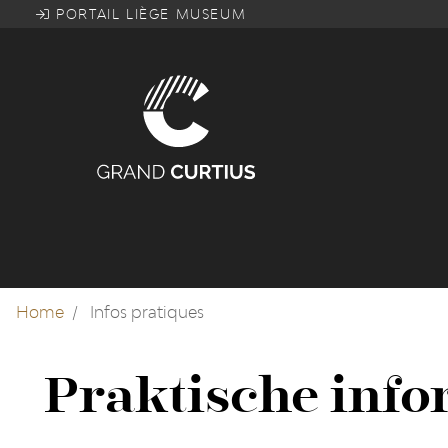
Overslaan
PORTAIL LIÈGE MUSEUM
en
naar
de
inhoud
gaan
Home
Infos pratiques
Praktische info