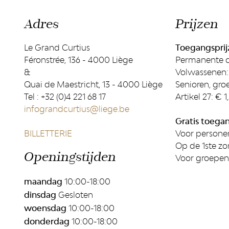
Adres
Prijzen
Le Grand Curtius
Toegangsprij
Féronstrée, 136 - 4000 Liège
Permanente co
&
Volwassenen:
Quai de Maestricht, 13 - 4000 Liège
Senioren, gro
Tel : +32 (0)4 221 68 17
Artikel 27: € 1
infograndcurtius@liege.be
Gratis toega
BILLETTERIE
Voor personen
Op de 1ste z
Openingstijden
Voor groepen
maandag
10:00-18:00
dinsdag
Gesloten
woensdag
10:00-18:00
donderdag
10:00-18:00