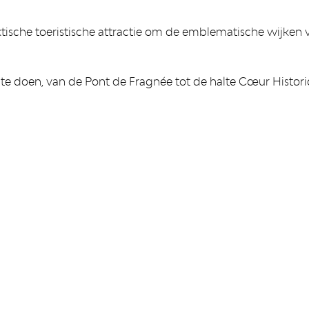
raktische toeristische attractie om de emblematische wijken
an te doen, van de Pont de Fragnée tot de halte Cœur Histor
IONS
FAQ & ASPECTS LÉGAUX
es
FAQ
 Curtius
Cookies
es collections
Vie privée et mentions léga
du département des armes