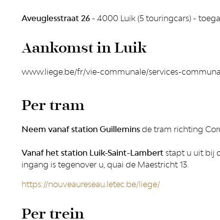
Aveuglesstraat 26
- 4000 Luik (5 touringcars) - toeg
Aankomst in Luik
www.liege.be/fr/vie-communale/services-communau
Per tram
Neem vanaf station Guillemins
de tram richting Coro
Vanaf het station Luik-Saint-Lambert
stapt u uit bij
ingang is tegenover u, quai de Maestricht 13.
https://nouveaureseau.letec.be/liege/
Per trein