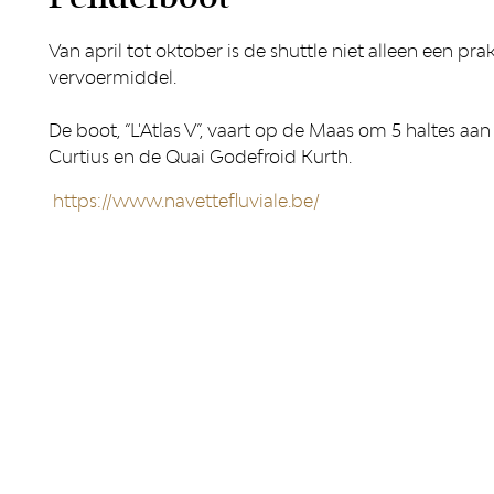
Van april tot oktober is de shuttle niet alleen een p
vervoermiddel.
De boot, “L'Atlas V”, vaart op de Maas om 5 haltes a
Curtius en de Quai Godefroid Kurth.
https://www.navettefluviale.be/
RÉSEAUX SOCIAUX
PUBLICAT
Facebook
LiègeMusé
TripAdvisor
Carnets du
Youtube
Essentiel d
Essentiel 