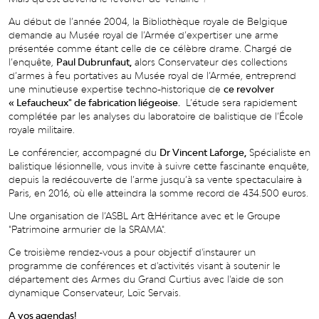
Au début de l’année 2004, la Bibliothèque royale de Belgique
demande au Musée royal de l’Armée d’expertiser une arme
présentée comme étant celle de ce célèbre drame. Chargé de
l’enquête,
Paul Dubrunfaut,
alors Conservateur des collections
d’armes à feu portatives au Musée royal de l’Armée, entreprend
une minutieuse expertise techno-historique de
ce revolver
« Lefaucheux" de fabrication liégeoise.
L’étude sera rapidement
complétée par les analyses du laboratoire de balistique de l’École
royale militaire.
Le conférencier, accompagné du
Dr Vincent Laforge,
Spécialiste en
balistique lésionnelle, vous invite à suivre cette fascinante enquête,
depuis la redécouverte de l’arme jusqu’à sa vente spectaculaire à
Paris, en 2016, où elle atteindra la somme record de 434.500 euros.
Une organisation de l’ASBL Art &Héritance avec et le Groupe
"Patrimoine armurier de la SRAMA".
Ce troisième rendez-vous a pour objectif d'instaurer un
programme de conférences et d'activités visant à soutenir le
département des Armes du Grand Curtius avec l'aide de son
dynamique Conservateur, Loïc Servais.
A vos agendas!