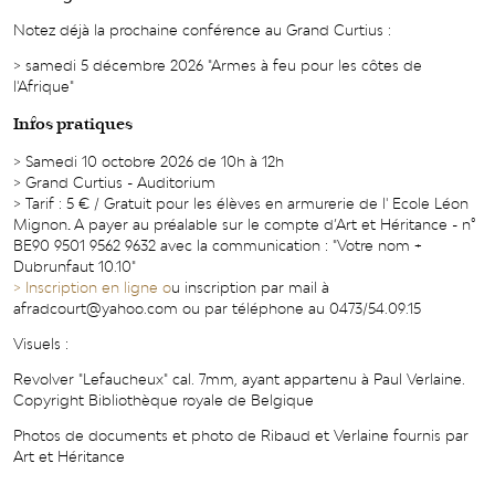
Notez déjà la prochaine conférence au Grand Curtius :
> samedi 5 décembre 2026 "Armes à feu pour les côtes de
l'Afrique"
Infos pratiques
> Samedi 10 octobre 2026 de 10h à 12h
> Grand Curtius - Auditorium
> Tarif : 5 € / Gratuit pour les élèves en armurerie de l' Ecole Léon
Mignon
.
A payer au préalable sur le compte d’Art et Héritance - n°
BE90 9501 9562 9632 avec la communication : "Votre nom +
Dubrunfaut 10.10"
> Inscription en ligne o
u inscription par mail à
afradcourt@yahoo.com ou par téléphone au 0473/54.09.15
Visuels :
Revolver "Lefaucheux" cal. 7mm, ayant appartenu à Paul Verlaine.
Copyright Bibliothèque royale de Belgique
Photos de documents et photo de Ribaud et Verlaine fournis par
Art et Héritance