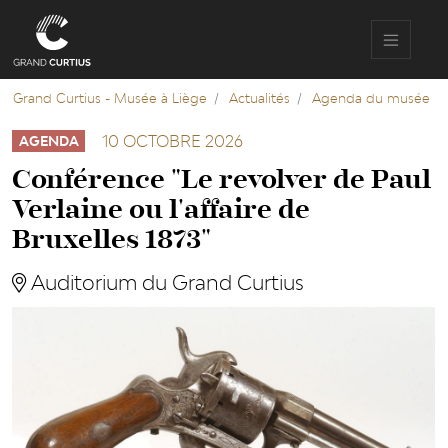
Aller
au
contenu
principal
Grand Curtius - Musée à Liège
Actualités
Agenda du musée
10 OCTOBRE 2026
AGENDA
Conférence "Le revolver de Paul
Verlaine ou l'affaire de
Bruxelles 1873"
Auditorium du Grand Curtius