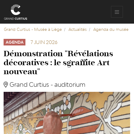
Aller
au
contenu
principal
Grand Curtius - Musée à Liège
Actualités
Agenda du musée
7 JUIN 2026
AGENDA
Démonstration "Révélations
décoratives : le sgraffite Art
nouveau"
Grand Curtius - auditorium