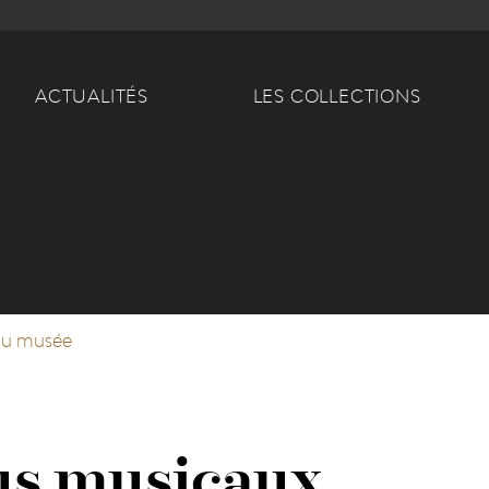
Main navigation
ACTUALITÉS
LES COLLECTIONS
du musée
us musicaux