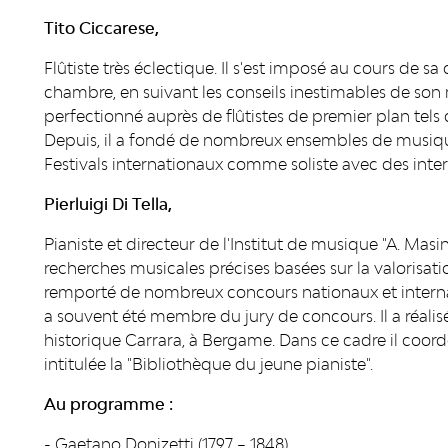
Tito Ciccarese,
Flûtiste très éclectique. Il s'est imposé au cours de 
chambre, en suivant les conseils inestimables de son ma
perfectionné auprès de flûtistes de premier plan tels qu
Depuis, il a fondé de nombreux ensembles de musiq
Festivals internationaux comme soliste avec des inter
Pierluigi Di Tella,
Pianiste et directeur de l'Institut de musique "A. Masin
recherches musicales précises basées sur la valorisatio
remporté de nombreux concours nationaux et internat
a souvent été membre du jury de concours. Il a réal
historique Carrara, à Bergame. Dans ce cadre il coor
intitulée la "Bibliothèque du jeune pianiste".
Au programme :
- Gaetano Donizetti (1797 – 1848)