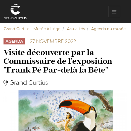
Aller
au
contenu
principal
Grand Curtius - Musée à Liège
Actualités
Agenda du musée
27 NOVEMBRE 2022
AGENDA
Visite découverte par la
Commissaire de l'exposition
"Frank Pé Par-delà la Bête"
Grand Curtius