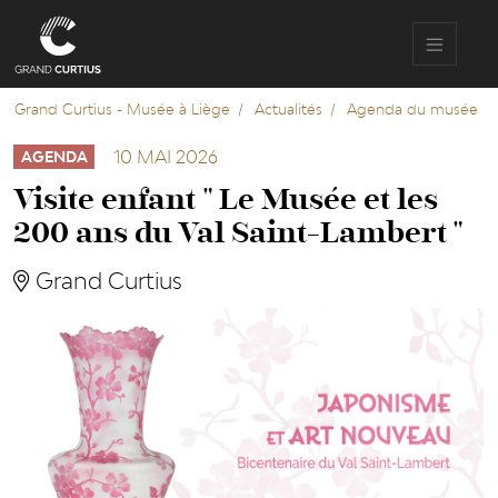
Aller
au
contenu
principal
Grand Curtius - Musée à Liège
Actualités
Agenda du musée
10 MAI 2026
AGENDA
Visite enfant " Le Musée et les
200 ans du Val Saint-Lambert "
Grand Curtius