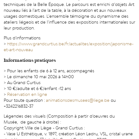
techniques de la Belle Époque. Le parcours est enrichi d’objets Art
nouveau liés à l’art de la table, à la décoration et aux nouveaux
usages domestiques. L’ensemble témoigne du dynamisme des
ateliers liégeois et de l’influence des expositions internationales sur
leur production.
Plus d'informations
>
https://www.grandcurtius.be/fr/actualites/exposition/japonisme-
et-art-nouveau
Informations pratiques
> Pour les enfants de 6 à 12 ans, accompagnés
> Le dimanche 10 mai 2026 à 14h00
> Au Grand Curtius
> 10 €/adulte et 6 €/enfant -12 ans
>
Réservation en ligne
Pour toute question :
animationsdesmusees@liege.be
ou
+3242216832-37
Légendes des visuels (Composition à partir d'oeuvres du
Musée, de gauche à droite) :
Copyright Ville de Liège - Grand Curtius :
- Vase U Esthétique, v. 1897, création Léon Ledru, VSL, cristal urane