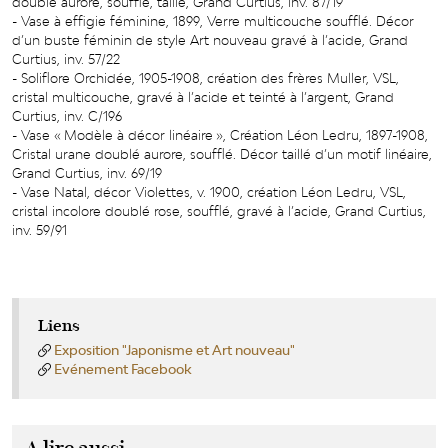
doublé aurore, soufflé, taillé, Grand Curtius, inv. 87/19
- Vase à effigie féminine, 1899, Verre multicouche soufflé. Décor
d’un buste féminin de style Art nouveau gravé à l’acide, Grand
Curtius, inv. 57/22
- Soliflore Orchidée, 1905-1908, création des frères Muller, VSL,
cristal multicouche, gravé à l’acide et teinté à l’argent, Grand
Curtius, inv. C/196
- Vase « Modèle à décor linéaire », Création Léon Ledru, 1897-1908,
Cristal urane doublé aurore, soufflé. Décor taillé d’un motif linéaire,
Grand Curtius, inv. 69/19
- Vase Natal, décor Violettes, v. 1900, création Léon Ledru, VSL,
cristal incolore doublé rose, soufflé, gravé à l’acide, Grand Curtius,
inv. 59/91
Liens
Exposition "Japonisme et Art nouveau"
Evénement Facebook
A lire aussi