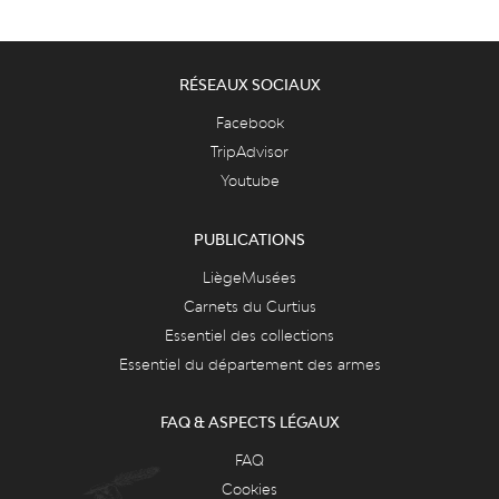
RÉSEAUX SOCIAUX
Facebook
TripAdvisor
Youtube
PUBLICATIONS
LiègeMusées
Carnets du Curtius
Essentiel des collections
Essentiel du département des armes
FAQ & ASPECTS LÉGAUX
FAQ
Cookies