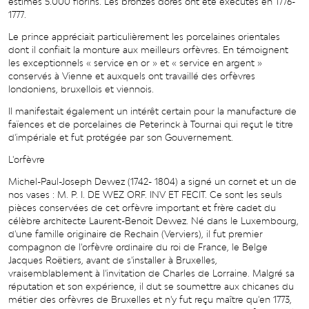
estimés 5.000 florins. Les bronzes dorés ont été exécutés en 1776-
1777.
Le prince appréciait particulièrement les porcelaines orientales
dont il confiait la monture aux meilleurs orfèvres. En témoignent
les exceptionnels « service en or » et « service en argent »
conservés à Vienne et auxquels ont travaillé des orfèvres
londoniens, bruxellois et viennois.
Il manifestait également un intérêt certain pour la manufacture de
faïences et de porcelaines de Peterinck à Tournai qui reçut le titre
d'impériale et fut protégée par son Gouvernement.
L'orfèvre
Michel-Paul-Joseph Dewez (1742- 1804) a signé un cornet et un de
nos vases : M. P. I. DE WEZ ORF. INV ET FECIT. Ce sont les seuls
pièces conservées de cet orfèvre important et frère cadet du
célèbre architecte Laurent-Benoit Dewez. Né dans le Luxembourg,
d'une famille originaire de Rechain (Verviers), il fut premier
compagnon de l'orfèvre ordinaire du roi de France, le Belge
Jacques Roëtiers, avant de s'installer à Bruxelles,
vraisemblablement à l'invitation de Charles de Lorraine. Malgré sa
réputation et son expérience, il dut se soumettre aux chicanes du
métier des orfèvres de Bruxelles et n'y fut reçu maître qu'en 1773,