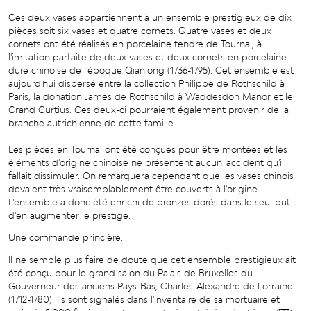
Ces deux vases appartiennent à un ensemble prestigieux de dix
pièces soit six vases et quatre cornets. Quatre vases et deux
cornets ont été réalisés en porcelaine tendre de Tournai, à
l'imitation parfaite de deux vases et deux cornets en porcelaine
dure chinoise de l'époque Qianlong (1736-1795). Cet ensemble est
aujourd'hui dispersé entre la collection Philippe de Rothschild à
Paris, la donation James de Rothschild à Waddesdon Manor et le
Grand Curtius. Ces deux-ci pourraient également provenir de la
branche autrichienne de cette famille.
Les pièces en Tournai ont été conçues pour être montées et les
éléments d'origine chinoise ne présentent aucun 'accident qu'il
fallait dissimuler. On remarquera cependant que les vases chinois
devaient très vraisemblablement être couverts à l'origine.
L'ensemble a donc été enrichi de bronzes dorés dans le seul but
d'en augmenter le prestige.
Une commande princière.
Il ne semble plus faire de doute que cet ensemble prestigieux ait
été conçu pour le grand salon du Palais de Bruxelles du
Gouverneur des anciens Pays-Bas, Charles-Alexandre de Lorraine
(1712-1780). Ils sont signalés dans l'inventaire de sa mortuaire et