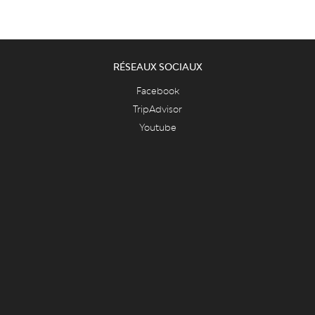
RÉSEAUX SOCIAUX
Facebook
TripAdvisor
Youtube
PUBLICATIONS
LiègeMusées
Carnets du Curtius
Essentiel des collections
Essentiel du département des armes
FAQ & ASPECTS LÉGAUX
FAQ