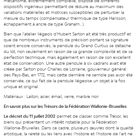
mécanisme, extrêmement complexe, dispose de différents
dispositifs ingénieux permettant de réduire au maximum des
variations matérielles et motrices susceptibles de perturber la
mesure du temps (compensateur thermique de type Harisson,
échappement à ancre de type Graham...).
Bien que l’atelier liégeois d’Hubert Sarton ait été très productif et
que de nombreux instruments de précision portant sa signature
soient encore conservés, la pendule du Grand Curtius se détache
du lot, non seulement en raison de sa grande complexité et de sa
perfection technique, mais également en raison de son excellent
état de conservation. Une autre pendule à six cadrans avait été
créée par Sarton pour Charles de Lorraine, gouverneur général
des Pays-Bas, en 1772, mais cette dernière ne semble pas avoir été
conservée, ce qui fait de la pendule liégeoise un objet à la fois
unique et original.
Matériaux : Laiton, acier, émail, verre, marbre noir
En savoir plus sur les Trésors de la Fédération Wallonie-Bruxelles
Le décret du 11 juillet 2002
permet de classer comme Trésor, les
biens qui présentent un intérêt notable pour la Fédération
Wallonie-Bruxelles. Dans ce cadre, plusieurs œuvres dont la qualité
artistique, la rareté ou les liens avec l’histoire et l’histoire de l’art ne