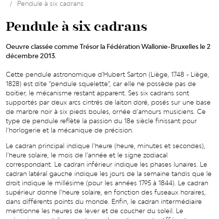
Pendule à six cadrans
Pendule à six cadrans
Oeuvre classée comme Trésor la Fédération Wallonie-Bruxelles le 2
décembre 2013.
Cette pendule astronomique d'Hubert Sarton (Liège, 1748 - Liège,
1828) est dite “pendule squelette”, car elle ne possède pas de
boitier, le mécanisme restant apparent. Ses six cadrans sont
supportés par deux arcs cintrés de laiton doré, posés sur une base
de marbre noir à six pieds boules, ornée d’amours musiciens. Ce
type de pendule reflète la passion du 18e siècle finissant pour
l’horlogerie et la mécanique de précision.
Le cadran principal indique l’heure (heure, minutes et secondes),
l’heure solaire, le mois de l’année et le signe zodiacal
correspondant. Le cadran inférieur indique les phases lunaires. Le
cadran latéral gauche indique les jours de la semaine tandis que le
droit indique le millésime (pour les années 1795 à 1844). Le cadran
supérieur donne l’heure solaire, en fonction des fuseaux horaires,
dans différents points du monde. Enfin, le cadran intermédiaire
mentionne les heures de lever et de coucher du soleil. Le