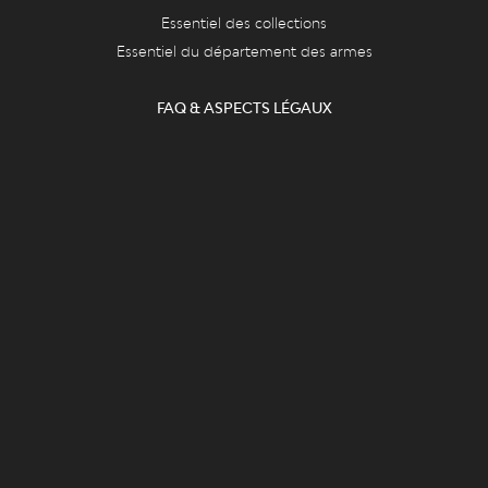
Essentiel des collections
Essentiel du département des armes
FAQ & ASPECTS LÉGAUX
FAQ
Cookies
Vie privée et mentions légales
CONTACT
Le Grand Curtius
Féronstrée, 136 - 4000 Liège
&
Quai de Maestricht, 13 - 4000 Liège
Tel : +32 (0)4 221 68 17
infograndcurtius@liege.be
BILLETTERIE