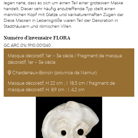
legen nahe, dass es sich um einen Teil einer grotesken Maske
handelt. Dieser sehr häufig anzutreffende Typ stellt einen
männlichen Kopf mit Glatze und karikaturenhaften Zügen dar.
Diese Masken in Lebensgröße waren Teil der Dekoration in
Stadthäusern und römischen Villen.
Numéro d'inventaire FLORA
GC.ARC.01c.1910.001240
Masque décoratif, 1er – 3e siècle / Fragment de masque
décoratif, 1er – 3e siècle
Chardeneux-Bonsin (province de Namur)
Masque décoratif, H 22 cm ; l. 18,5 cm / fragment de
masque décoratif, H. 8,9 cm ; l. 4,2 cm