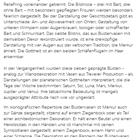
Reliefring voneinander getrennt. Die Bildnisse – drei mit Bart, drei
ohne Bart – mit besonders gepflegten Frisuren werden besonders
feierlich dargestellt. Bei der Darstellung der Gesichtsdetails gibt es
Unterschiede: An- und Abwesenheit von Ohren, Gestaltung von
unteren Wimpern oder Augenbrauen, lockiger oder schraffierter
Bart und Schnurrbart. Das siebte Bildnis, das aus Büstenvasen mit
demselben Dekor rekonstruiert wurde, ist eine dreiköpfige
Darstellung mit vier Augen aus der keltischen Tradition, die Merkur
ähnelt. Die Gottheit ist an den beiden Schläfenflügeln im Haar
erkennbar.
In der Vergangenheit wurden diese sieben geprägte Büsten –
analog zur Wanddekoration mit Vasen aus Treverer Produktion – als
Darstellungen der planetarischen Gottheiten interpretiert, die die
Tage der Woche bestimmten: Saturn, Sol, Luna, Mars, Merkur,
Jupiter und Venus. Ihre tatsächliche Bedeutung ist mangels
ausgeprägter Attribute nach wie vor ungeklärt.
Im ikonografischen Repertoire der Büstenvasen ist Merkur auch
zur Gänze dargestellt, sitzend auf einem Ziegenbock oder als Teil
einer architektonischen Dekoration. Er hält einen Beutel und einen
Heroldsstab in den Händen und ist manchmal mit seinen
Symboltieren dargestellt: einem Ziegenbock, einem Hahn und
einer Schlange. Die Dekoration an den Rändern der Büstenvasen