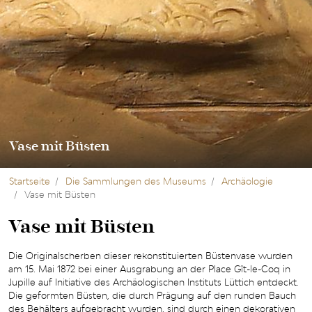
Vase mit Büsten
Startseite
Die Sammlungen des Museums
Archäologie
Vase mit Büsten
Vase mit Büsten
Die Originalscherben dieser rekonstituierten Büstenvase wurden
am 15. Mai 1872 bei einer Ausgrabung an der Place Gît-le-Coq in
Jupille auf Initiative des Archäologischen Instituts Lüttich entdeckt.
Die geformten Büsten, die durch Prägung auf den runden Bauch
des Behälters aufgebracht wurden, sind durch einen dekorativen