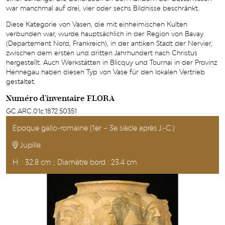
war manchmal auf drei, vier oder sechs Bildnisse beschränkt.
Diese Kategorie von Vasen, die mit einheimischen Kulten
verbunden war, wurde hauptsächlich in der Region von Bavay
(Departement Nord, Frankreich), in der antiken Stadt der Nervier,
zwischen dem ersten und dritten Jahrhundert nach Christus
hergestellt. Auch Werkstätten in Blicquy und Tournai in der Provinz
Hennegau haben diesen Typ von Vase für den lokalen Vertrieb
gestaltet.
Numéro d'inventaire FLORA
GC.ARC.01c.1872.50351
Epoque gallo-romaine (1er – 3e siècle après J.-C.)
Jupille
H. : 32.8 cm ; Diamètre bord : 23.4 cm