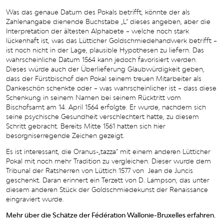
Was das genaue Datum des Pokals betrifft, könnte der als
Zahlenangabe dienende Buchstabe „L“ dieses angeben, aber die
Interpretation der ältesten Alphabete – welche noch stark
lückenhaft ist, was das Lütticher Goldschmiedehandwerk betrifft –
ist noch nicht in der Lage, plausible Hypothesen zu liefern. Das
wahrscheinliche Datum 1564 kann jedoch favorisiert werden.
Dieses würde auch der Überlieferung Glaubwürdigkeit geben,
dass der Fürstbischof den Pokal seinem treuen Mitarbeiter als
Dankeschön schenkte oder – was wahrscheinlicher ist – dass diese
Schenkung in seinem Namen bei seinem Rücktritt vom
Bischofsamt am 14. April 1564 erfolgte. Er wurde, nachdem sich
seine psychische Gesundheit verschlechtert hatte, zu diesem
Schritt gebracht. Bereits Mitte 1561 hatten sich hier
besorgniserregende Zeichen gezeigt.
Es ist interessant, die Oranus-„tazza“ mit einem anderen Lütticher
Pokal mit noch mehr Tradition zu vergleichen. Dieser wurde dem
Tribunal der Ratsherren von Lüttich 1577 von Jean de Juncis
geschenkt. Daran erinnert ein Terzett von D. Lampson, das unter
diesem anderen Stück der Goldschmiedekunst der Renaissance
eingraviert wurde.
Mehr über die Schätze der Fédération Wallonie-Bruxelles erfahren.