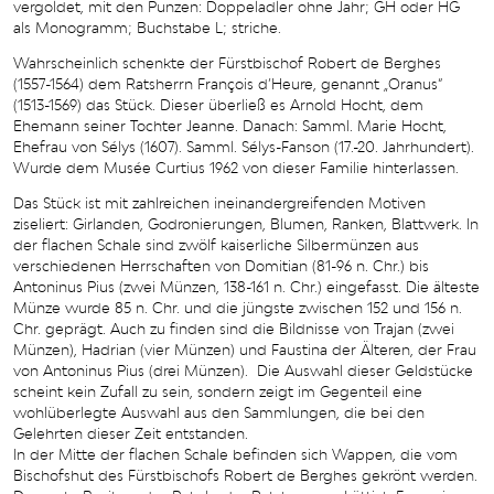
vergoldet, mit den Punzen: Doppeladler ohne Jahr; GH oder HG
als Monogramm; Buchstabe L; striche.
Wahrscheinlich schenkte der Fürstbischof Robert de Berghes
(1557-1564) dem Ratsherrn François d’Heure, genannt „Oranus“
(1513-1569) das Stück. Dieser überließ es Arnold Hocht, dem
Ehemann seiner Tochter Jeanne. Danach: Samml. Marie Hocht,
Ehefrau von Sélys (1607). Samml. Sélys-Fanson (17.-20. Jahrhundert).
Wurde dem Musée Curtius 1962 von dieser Familie hinterlassen.
Das Stück ist mit zahlreichen ineinandergreifenden Motiven
ziseliert: Girlanden, Godronierungen, Blumen, Ranken, Blattwerk. In
der flachen Schale sind zwölf kaiserliche Silbermünzen aus
verschiedenen Herrschaften von Domitian (81-96 n. Chr.) bis
Antoninus Pius (zwei Münzen, 138-161 n. Chr.) eingefasst. Die älteste
Münze wurde 85 n. Chr. und die jüngste zwischen 152 und 156 n.
Chr. geprägt. Auch zu finden sind die Bildnisse von Trajan (zwei
Münzen), Hadrian (vier Münzen) und Faustina der Älteren, der Frau
von Antoninus Pius (drei Münzen). Die Auswahl dieser Geldstücke
scheint kein Zufall zu sein, sondern zeigt im Gegenteil eine
wohlüberlegte Auswahl aus den Sammlungen, die bei den
Gelehrten dieser Zeit entstanden.
In der Mitte der flachen Schale befinden sich Wappen, die vom
Bischofshut des Fürstbischofs Robert de Berghes gekrönt werden.