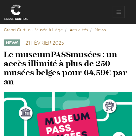
Aller
au
contenu
principal
Grand Curtius - Musée à Liège
Actualités
News
21 FÉVRIER 2025
NEWS
Le museumPASSmusées : un
accès illimité à plus de 250
musées belges pour 64,59€ par
an