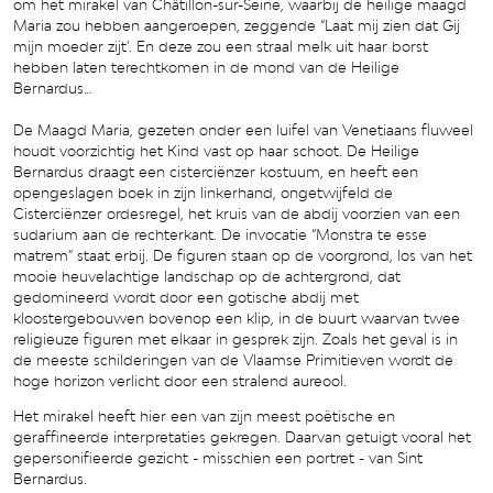
om het mirakel van Châtillon-sur-Seine, waarbij de heilige maagd
Maria zou hebben aangeroepen, zeggende “Laat mij zien dat Gij
mijn moeder zijt’. En deze zou een straal melk uit haar borst
hebben laten terechtkomen in de mond van de Heilige
Bernardus…
De Maagd Maria, gezeten onder een luifel van Venetiaans fluweel
houdt voorzichtig het Kind vast op haar schoot. De Heilige
Bernardus draagt een cisterciënzer kostuum, en heeft een
opengeslagen boek in zijn linkerhand, ongetwijfeld de
Cisterciënzer ordesregel, het kruis van de abdij voorzien van een
sudarium aan de rechterkant. De invocatie “Monstra te esse
matrem” staat erbij. De figuren staan op de voorgrond, los van het
mooie heuvelachtige landschap op de achtergrond, dat
gedomineerd wordt door een gotische abdij met
kloostergebouwen bovenop een klip, in de buurt waarvan twee
religieuze figuren met elkaar in gesprek zijn. Zoals het geval is in
de meeste schilderingen van de Vlaamse Primitieven wordt de
hoge horizon verlicht door een stralend aureool.
Het mirakel heeft hier een van zijn meest poëtische en
geraffineerde interpretaties gekregen. Daarvan getuigt vooral het
gepersonifieerde gezicht - misschien een portret - van Sint
Bernardus.