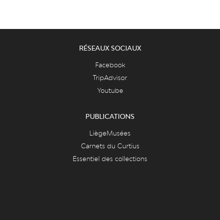
RÉSEAUX SOCIAUX
Facebook
TripAdvisor
Youtube
PUBLICATIONS
LiègeMusées
Carnets du Curtius
Essentiel des collections
Essentiel du département des armes
FAQ & ASPECTS LÉGAUX
FAQ