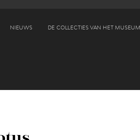
Main navigation
NIEUWS
DE COLLECTIES VAN HET MUSEU
otus