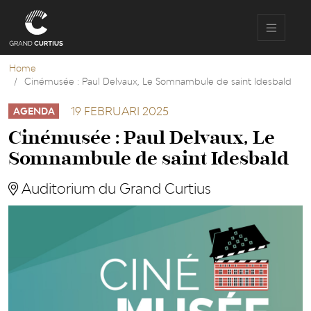
Overslaan
en
naar
de
inhoud
Home
gaan
Cinémusée : Paul Delvaux, Le Somnambule de saint Idesbald
19 FEBRUARI 2025
AGENDA
Cinémusée : Paul Delvaux, Le
Somnambule de saint Idesbald
Auditorium du Grand Curtius