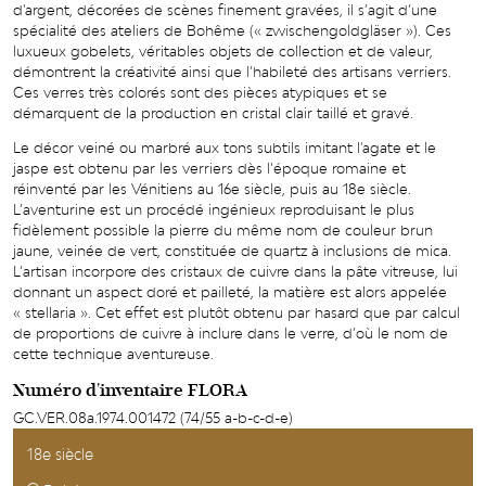
d'argent, décorées de scènes finement gravées, il s’agit d’une
spécialité des ateliers de Bohême (« zwischengoldgläser »). Ces
luxueux gobelets, véritables objets de collection et de valeur,
démontrent la créativité ainsi que l’habileté des artisans verriers.
Ces verres très colorés sont des pièces atypiques et se
démarquent de la production en cristal clair taillé et gravé.
Le décor veiné ou marbré aux tons subtils imitant l'agate et le
jaspe est obtenu par les verriers dès l’époque romaine et
réinventé par les Vénitiens au 16e siècle, puis au 18e siècle.
L’aventurine est un procédé ingénieux reproduisant le plus
fidèlement possible la pierre du même nom de couleur brun
jaune, veinée de vert, constituée de quartz à inclusions de mica.
L’artisan incorpore des cristaux de cuivre dans la pâte vitreuse, lui
donnant un aspect doré et pailleté, la matière est alors appelée
« stellaria ». Cet effet est plutôt obtenu par hasard que par calcul
de proportions de cuivre à inclure dans le verre, d’où le nom de
cette technique aventureuse.
Numéro d'inventaire FLORA
GC.VER.08a.1974.001472 (74/55 a-b-c-d-e)
18e siècle