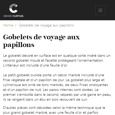
Overslaan
en
naar
de
inhoud
Home
Gobelets de voyage aux papillons
gaan
Gobelets de voyage aux
papillons
Le gobelet décoré en surface est en quelque sorte inséré dans un
second gobelet moulé et facetté protégeant l’ornementation.
L’intérieur est incrusté d’une feuille d’or.
Le petit gobelet ovoïde porte un décor marbré incrusté d’une
frise végétale et d’un papillon de jour. Le gobelet plus large et
cylindrique est orné de tons marbrés, de deux frises ondoyantes
et d’un papillon de nuit. Les parois internes sont dorées. Le
premier s’emboîte dans le second, séparés par une gaine en peau,
ils se rangent dans un étui en bois recouvert de cuir.
D’autres pièces sont décorées selon la même technique que le
plus grand gobelet marbré, avec une feuille d’or et parfois