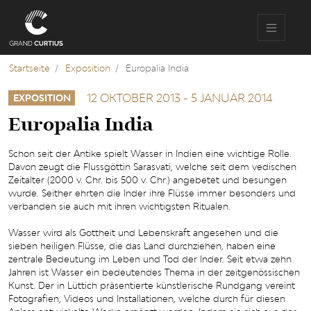
Direkt
zum
Inhalt
Startseite
Exposition
Europalia India
12 OKTOBER 2013
-
5 JANUAR 2014
EXPOSITION
Europalia India
Schon seit der Antike spielt Wasser in Indien eine wichtige Rolle.
Davon zeugt die Flussgöttin Sarasvati, welche seit dem vedischen
Zeitalter (2000 v. Chr. bis 500 v. Chr.) angebetet und besungen
wurde. Seither ehrten die Inder ihre Flüsse immer besonders und
verbanden sie auch mit ihren wichtigsten Ritualen.
Wasser wird als Gottheit und Lebenskraft angesehen und die
sieben heiligen Flüsse, die das Land durchziehen, haben eine
zentrale Bedeutung im Leben und Tod der Inder. Seit etwa zehn
Jahren ist Wasser ein bedeutendes Thema in der zeitgenössischen
Kunst. Der in Lüttich präsentierte künstlerische Rundgang vereint
Fotografien, Videos und Installationen, welche durch für diesen