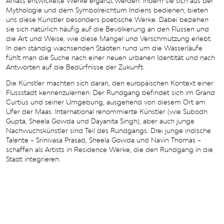
Anlass entwickelte Werke ergänzt werden. Indem sie sich aus der
Mythologie und dem Symbolreichtum Indiens bedienen, bieten
uns diese Künstler besonders poetische Werke. Dabei beziehen
sie sich natürlich häufig auf die Bevölkerung an den Flüssen und
die Art und Weise, wie diese Mangel und Verschmutzung erlebt.
In den ständig wachsenden Städten rund um die Wasserläufe
fühlt man die Suche nach einer neuen urbanen Identität und nach
Antworten auf die Bedürfnisse der Zukunft.
Die Künstler machten sich daran, den europäischen Kontext einer
Flussstadt kennenzulernen. Der Rundgang befindet sich im Grand
Curtius und seiner Umgebung, ausgehend von diesem Ort am
Ufer der Maas. International renommierte Künstler (wie Subodh
Gupta, Sheela Gowda und Dayanita Singh), aber auch junge
Nachwuchskünstler sind Teil des Rundgangs. Drei junge indische
Talente – Srinivasa Prasad, Sheela Gowda und Navin Thomas –
schaffen als Artists in Residence Werke, die den Rundgang in die
Stadt integrieren.