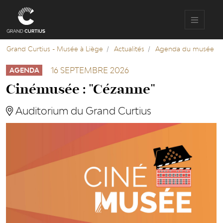
Aller
au
contenu
principal
Grand Curtius - Musée à Liège
Actualités
Agenda du musée
16 SEPTEMBRE 2026
AGENDA
Cinémusée : "Cézanne"
Auditorium du Grand Curtius