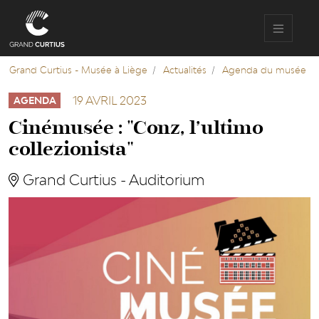
Aller
au
contenu
principal
Grand Curtius - Musée à Liège
Actualités
Agenda du musée
19 AVRIL 2023
AGENDA
Cinémusée : "Conz, l’ultimo
collezionista"
Grand Curtius - Auditorium