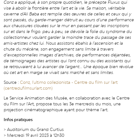
Conz a appliqué, à son propre quotidien, le précepte Fluxus qui
vise à abolir la frontière entre l’art et la vie. Sa maison, véritable
caverne d'Ali Baba est remplie des œuvres de celles et ceux qui y
sont passés, du garde-manger détruit au cours d'une performance
aux chaussures clouées sur le mur en passant par les inscriptions
sur et dans le frigo. peu à peu, se dévoile la folie du syndrome du
collectionneur voulant garder la moindre trace du passage de ses
amis-artistes chez lui. Nous assistons ébahis à l’ascension et la
chute du mécène, son engagement sans limite à travers
d’exceptionnelles images d’archives, de performances déjantées,
de témoignages des artistes qui l'ont connu ou des assistants qui
se retrouvaient à lui avancer de l'argent... Une époque bien révolue
où cet art en marge se vivait sans marché et sans limites.
Source :
Conz, l'ultimo collezionista - Centre du film sur l'art
(centredufilmsurlart.com)
Le Service Animation des Musée, en collaboration avec le Centre
du Film sur l’Art, propose tous les 3e mercredis du mois, une
projection cinématographique ayant pour thème l’art.
Infos pratiques
> Auditorium du Grand Curtius
> Mercredi 19 avril 2023 à 12h30