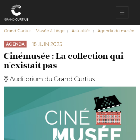
Aller
au
contenu
principal
Grand Curtius - Musée à Liège
Actualités
Agenda du musée
18 JUIN 2025
AGENDA
Cinémusée : La collection qui
n'existait pas
Auditorium du Grand Curtius