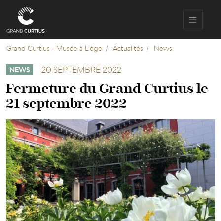
Aller
au
contenu
principal
Grand Curtius - Musée à Liège
Actualités
News
20 SEPTEMBRE 2022
NEWS
Fermeture du Grand Curtius le
21 septembre 2022