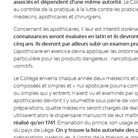
associés et dépendent d’une même autorité
. Le Co
au contrôle de la pratique, à la lutte contre les pra
médecins, apothicaires et chirurgiens.
Concernant les apothicaires, il leur est interdit doré
connaissances seront évaluées en latin et ils devron
cinq ans
.
Ils devront par ailleurs subir un examen pr
L’apothicaire en exercice devra appliquer les ordonna
particulière pour les produits dangereux : narcotiques
vomitifs.
Le Collège enverra chaque année deux médecins et d
composées et simples et « nul apoticaire pourra comp
ou simples qui y entrent, n’aient vu et examinés par 
apothicaires devront s’y soumettre sous peine de voir 
préparations, quatre médecins seront chargés de réali
utilisaient alors le dispensaire manuscrit de leur maîtr
réalisé qu’en 1741
. Émanation du prince, son usage es
du pays de Liège.
On y trouve la liste autorisée de
préparations galéniques, à l’instar de la thériaque, don