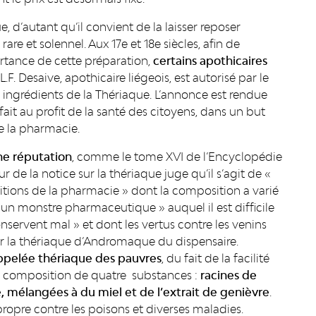
e, d’autant qu’il convient de la laisser reposer
re et solennel. Aux 17e et 18e siècles, afin de
ortance de cette préparation,
certains apothicaires
 L.F. Desaive, apothicaire liégeois, est autorisé par le
es ingrédients de la Thériaque. L’annonce est rendue
fait au profit de la santé des citoyens, dans un but
de la pharmacie.
ne réputation
, comme le tome XVI de l’Encyclopédie
ur de la notice sur la thériaque juge qu’il s’agit de «
itions de la pharmacie » dont la composition a varié
d’« un monstre pharmaceutique
» auquel il est difficile
nservent mal » et dont les vertus contre les venins
annir la thériaque d’Andromaque du dispensaire.
appelée thériaque des pauvres
, du fait de la facilité
une composition de quatre substances :
racines de
e, mélangées à du miel et de l’extrait de genièvre
.
t propre contre les poisons et diverses maladies.