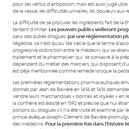
pour ses vertus d’antipoison, mais est aussi jugé utile c
de la vessie, les difficultés urinaires, les douleurs aux 
La difficulté de se procurer les ingrédients fait de la 
tentent d’imiter.
Les pouvoirs publics veilleront pr
celui des autres drogues,
par une réglementation plu
liégeoise, ce n’est qu’au 14e siècle que le terme d’
apot
progressive distinction entre le médecin, qui se réserv
traitement et le pharmacien qui se consacre à la pr
dépendent du métier des merciers, qui disposent d’un
est déjà mentionnée comme remède lorsque la peste 
Les premières réglementations pharmaceutiques éman
donnés par Jean de Bavière en 1414 et 1416 demandent
vendre leurs marchandises « bonnes et loyales » en 
la confrérie est édicté en 1592 et précise que nul étra
poisons ou drogues s’il n’a été visité et examiné par l
prince-évêque Joseph-Clément de Bavière promulgue
des médecins.
Pour la première fois dans l’histoire