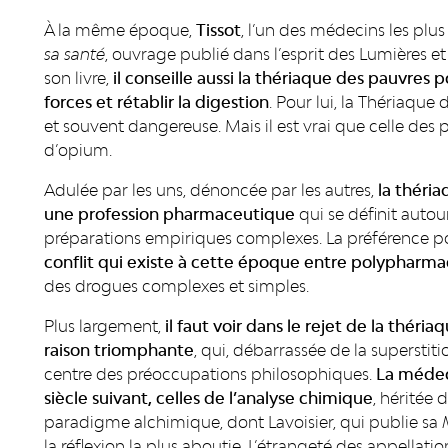
À la même époque,
Tissot
, l’un des médecins les plu
sa santé
, ouvrage publié dans l’esprit des Lumières e
son livre,
il conseille aussi la thériaque des pauvres 
forces et rétablir la digestion
. Pour lui, la Thériaqu
et souvent dangereuse. Mais il est vrai que celle des 
d’opium.
Adulée par les uns, dénoncée par les autres,
la théri
une profession pharmaceutique
qui se définit autour
préparations empiriques complexes. La préférence p
conflit qui existe à cette époque entre polypharma
des drogues complexes et simples.
Plus largement,
il faut voir dans le rejet de la thér
raison triomphante
, qui, débarrassée de la superstit
centre des préoccupations philosophiques.
La méde
siècle suivant, celles de l’analyse chimique
, héritée
paradigme alchimique, dont Lavoisier, qui publie sa
la réflexion la plus aboutie. L’étrangeté des appellat