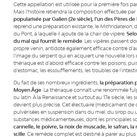
Cette appellation est utilisée pour la première fois pa
Mais l’histoire retiendra la composition effectuée par
popularisée par Galien (2e siècle),
l’un des Pères de
reprend une préparation existante, le
Mithridateion
, 
du Pont, à laquelle il ajoute de la chair de vipère.
Selo
du mal qui fournit le remède
. Les vipères passent d
propre venin, antidote également efficace contre d’au
l’image du serpent qui en acquiert une nouvelle lors 
thériaque est d’abord efficace contre les poisons, puis 
d’estomac, les essoufflements, les troubles de l’intesti
Du fait de ses nombreux ingrédients,
la préparation 
Moyen Âge
. La thériaque connaît une renommée ful
ou latin. À la Renaissance et surtout au 17e siècle, les
devient plus précise. Cet électuaire (médicament de
pulvérisées en suspension dans du miel, du sirop ou u
substances médicamenteuses, dont les principales s
cannelle, le poivre, la noix de muscade, le safran, l
scille
. Ce remède complet est destiné à parer au pl