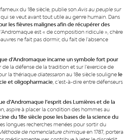
s fameux du 18e siècle, publie son
Avis au peuple sur
t qui se veut avant tout utile au genre humain. Dans
pour les fièvres malignes afin de récupérer des
e d’Andromaque est « de composition ridicule », chère
pauvres ne fait pas dormir, du fait de l’absence
aque d’Andromaque incarne
un symbole fort pour
 de la défense de la tradition et sur l’exercice de
our la thériaque
diatessaron
au 18e siècle souligne
le
cie et oligopharmacie
, c’est-à-dire entre défenseurs
iaque d’Andromaque l’esprit des Lumières et de la
ion, aspire à placer la condition des hommes au
cine du
18
e siècle pose les bases de la science du
 des longues recherches menées pour sortir du
Méthode de nomenclature chimique
en 1787, portera
ions médicamenteuses contribue à jeter le discrédit