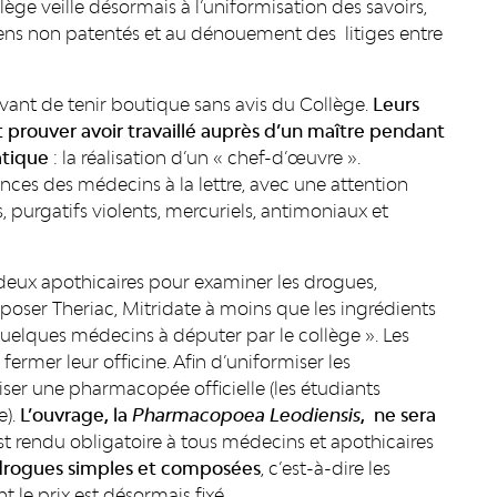
llège veille désormais à l’uniformisation des savoirs,
ticiens non patentés et au dénouement des litiges entre
navant de tenir boutique sans avis du Collège.
Leurs
t prouver avoir travaillé auprès d’un maître pendant
atique
: la réalisation d’un « chef-d’œuvre ».
nces des médecins à la lettre, avec une attention
, purgatifs violents, mercuriels, antimoniaux et
eux apothicaires pour examiner les drogues,
oser Theriac, Mitridate à moins que les ingrédients
quelques médecins à députer par le collège ». Les
fermer leur officine. Afin d’uniformiser les
ser une pharmacopée officielle (les étudiants
e).
L’ouvrage, la
Pharmacopoea Leodiensis
, ne sera
t rendu obligatoire à tous médecins et apothicaires
s drogues simples et composées
, c’est-à-dire les
t le prix est désormais fixé.