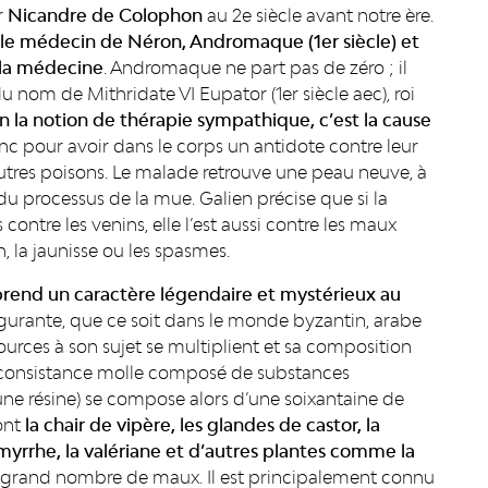
r
Nicandre de Colophon
au 2e siècle avant notre ère.
le médecin de Néron, Andromaque
(1er siècle) et
 la médecine
. Andromaque ne part pas de zéro ; il
du nom de Mithridate VI Eupator (1er siècle aec), roi
n la notion de thérapie sympathique,
c’est
la cause
onc pour avoir dans le corps un antidote contre leur
tres poisons. L
e malade retrouve une peau neuve, à
du processus de la mue. Galien précise que si la
contre les venins, elle l’est aussi contre les maux
n, la jaunisse ou les spasmes.
prend un caractère légendaire et mystérieux au
gurante, que ce soit dans le monde byzantin, arabe
 sources à son sujet se multiplient et sa composition
 consistance molle composé de substances
ne résine) se compose alors d’une soixantaine de
ont
la chair de vipère, les glandes de castor, la
a myrrhe, la valériane et d’autres plantes comme la
us grand nombre de maux. Il est principalement connu