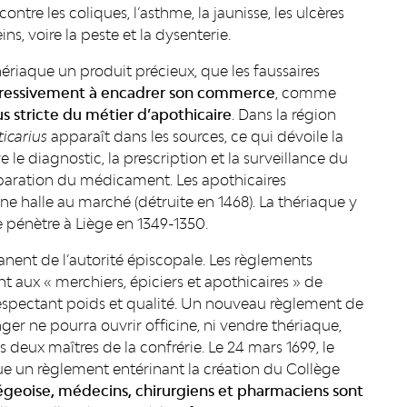
ontre les coliques, l’asthme, la jaunisse, les ulcères
reins, voire la peste et la dysenterie.
thériaque un produit précieux, que les faussaires
ogressivement à encadrer son commerce
, comme
s stricte du métier d’apothicaire
. Dans la région
icarius
apparaît dans les sources, ce qui dévoile la
e le diagnostic, la prescription et la surveillance du
éparation du médicament. Les apothicaires
e halle au marché (détruite en 1468). La thériaque y
pénètre à Liège en 1349-1350.
ent de l’autorité épiscopale. Les règlements
 aux « merchiers, épiciers et apothicaires » de
respectant poids et qualité. Un nouveau règlement de
nger ne pourra ouvrir officine, ni vendre thériaque,
es deux maîtres de la confrérie. Le 24 mars 1699, le
 un règlement entérinant la création du Collège
 liégeoise, médecins, chirurgiens et pharmaciens sont