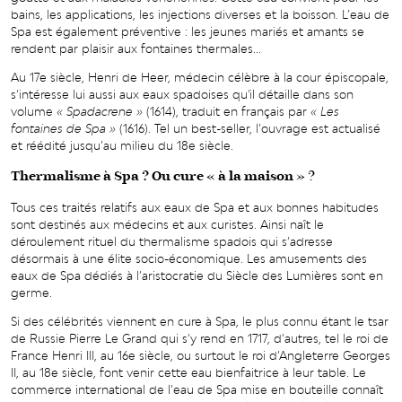
bains, les applications, les injections diverses et la boisson. L’eau de
Spa est également préventive : les jeunes mariés et amants se
rendent par plaisir aux fontaines thermales...
Au 17e siècle, Henri de Heer, médecin célèbre à la cour épiscopale,
s’intéresse lui aussi aux eaux spadoises qu'il détaille dans son
volume
« S
padacrene »
(1614), traduit en français par
« Les
fontaines de Spa »
(1616). Tel un best-seller, l’ouvrage est actualisé
et réédité jusqu’au milieu du 18e siècle.
Thermalisme à Spa ? Ou
cure « à la maison »
?
Tous ces traités relatifs aux eaux de Spa et aux bonnes habitudes
sont destinés aux médecins et aux curistes. Ainsi naît le
déroulement rituel du thermalisme spadois qui s’adresse
désormais à une élite socio-économique. Les amusements des
eaux de Spa dédiés à l’aristocratie du Siècle des Lumières sont en
germe.
Si des célébrités viennent en cure à Spa, le plus connu étant le tsar
de Russie Pierre Le Grand qui s’y rend en 1717, d’autres, tel le roi de
France Henri III, au 16e siècle, ou surtout le roi d’Angleterre Georges
II, au 18e siècle, font venir cette eau bienfaitrice à leur table. Le
commerce international de l’eau de Spa mise en bouteille connaît