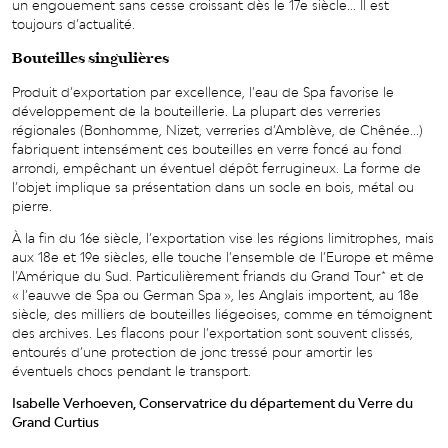
un engouement sans cesse croissant dès le 17e siècle... Il est
toujours d’actualité.
Bouteilles singulières
Produit d’exportation par excellence, l’eau de Spa favorise le
développement de la bouteillerie. La plupart des verreries
régionales (Bonhomme, Nizet, verreries d’Amblève, de Chênée...)
fabriquent intensément ces bouteilles en verre foncé au fond
arrondi, empêchant un éventuel dépôt ferrugineux. La forme de
l’objet implique sa présentation dans un socle en bois, métal ou
pierre.
À la fin du 16e siècle, l’exportation vise les régions limitrophes, mais
aux 18e et 19e siècles, elle touche l’ensemble de l’Europe et même
l’Amérique du Sud. Particulièrement friands du Grand Tour* et de
« l’eauwe de Spa ou German Spa », les Anglais importent, au 18e
siècle, des milliers de bouteilles liégeoises, comme en témoignent
des archives. Les flacons pour l’exportation sont souvent clissés,
entourés d’une protection de jonc tressé pour amortir les
éventuels chocs pendant le transport.
Isabelle Verhoeven, Conservatrice du département du Verre du
Grand Curtius