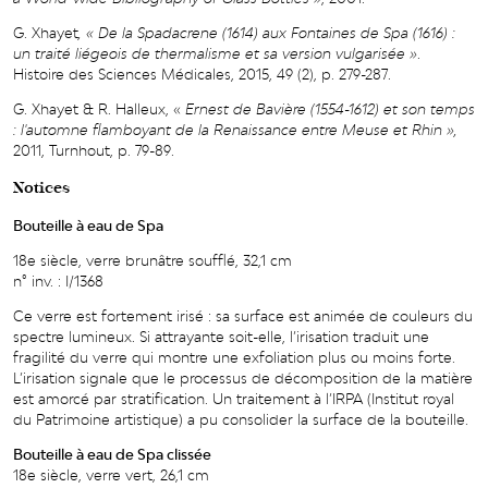
G. Xhayet
, « De la Spadacrene (1614) aux Fontaines de Spa (1616) :
un traité liégeois de thermalisme et sa version vulgarisée »
.
Histoire des Sciences Médicales, 2015, 49 (2), p. 279-287.
G. Xhayet & R. Halleux, «
Ernest de Bavière (1554-1612) et son temps
: l'automne flamboyant de la Renaissance entre Meuse et Rhin »,
2011, Turnhout, p. 79-89.
Notices
Bouteille à eau de Spa
18e siècle, verre brunâtre soufflé, 32,1 cm
n° inv. : I/1368
Ce verre est fortement irisé : sa surface est animée de couleurs du
spectre lumineux. Si attrayante soit-elle, l’irisation traduit une
fragilité du verre qui montre une exfoliation plus ou moins forte.
L’irisation signale que le processus de décomposition de la matière
est amorcé par stratification. Un traitement à l’IRPA (Institut royal
du Patrimoine artistique) a pu consolider la surface de la bouteille.
Bouteille à eau de Spa clissée
18e siècle, verre vert, 26,1 cm