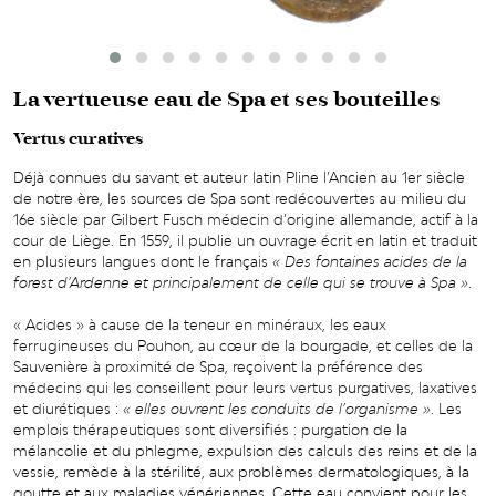
La vertueuse eau de Spa
et ses bouteilles
Vertus curatives
Déjà connues du savant et auteur latin Pline l’Ancien au 1er siècle
de notre ère, les sources de Spa sont redécouvertes au milieu du
16e siècle par Gilbert Fusch médecin d’origine allemande, actif à la
cour de Liège. En 1559, il publie un ouvrage écrit en latin et traduit
en plusieurs langues dont le français
« Des fontaines acides de la
forest
d’Ardenne et principalement de celle qui se trouve à Spa »
.
« Acides » à cause de la teneur en minéraux, les eaux
ferrugineuses du Pouhon, au cœur de la bourgade, et celles de la
Sauvenière à proximité de Spa, reçoivent la préférence des
médecins qui les conseillent pour leurs vertus purgatives, laxatives
et diurétiques :
« elles ouvrent les conduits de l’organisme »
. Les
emplois thérapeutiques sont diversifiés : purgation de la
mélancolie et du phlegme, expulsion des calculs des reins et de la
vessie, remède à la stérilité, aux problèmes dermatologiques, à la
goutte et aux maladies vénériennes. Cette eau convient pour les