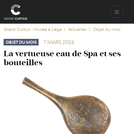
Aller
au
contenu
principal
Grand Curtius - Musée à Liège
Actualités
Objet du mois
7 MARS 2024
OBJET DU MOIS
La vertueuse eau de Spa et ses
bouteilles