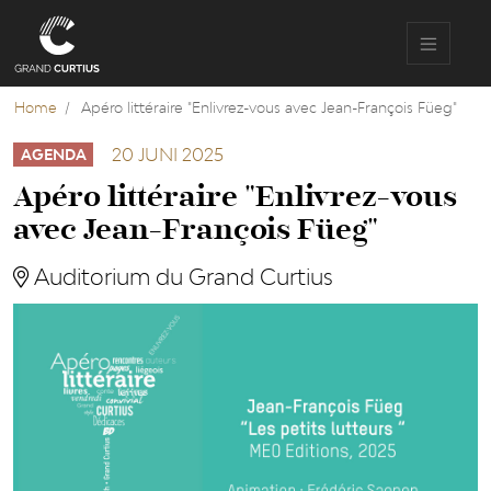
Overslaan
en
naar
de
inhoud
Home
Apéro littéraire "Enlivrez-vous avec Jean-François Füeg"
gaan
20 JUNI 2025
AGENDA
Apéro littéraire "Enlivrez-vous
avec Jean-François Füeg"
Auditorium du Grand Curtius