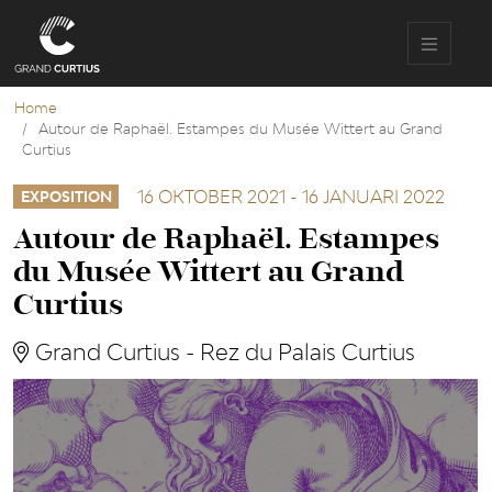
Overslaan
en
naar
de
inhoud
Home
gaan
Autour de Raphaël. Estampes du Musée Wittert au Grand
Curtius
16 OKTOBER 2021
-
16 JANUARI 2022
EXPOSITION
Autour de Raphaël. Estampes
du Musée Wittert au Grand
Curtius
Grand Curtius - Rez du Palais Curtius